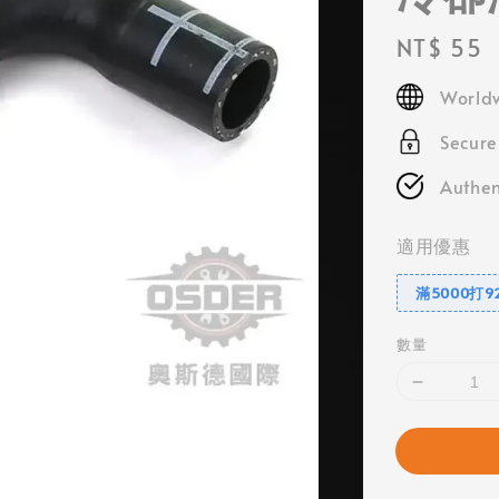
Regular
NT$ 55
price
Worldw
Secur
Authen
適用優惠
滿5000打9
數量