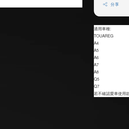
分享
適用車種:
TOUAREG            
A4                       
A5                       
A6                       
A7                       
A8                       
Q5                      
Q7                      
若不確認愛車使用