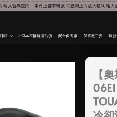
輸入號碼查詢~~
零件上都有料號 可點開上方放大鏡🔍 輸入號碼
因‼️
⚠️💥🚗車輛碰撞估價
配合保養廠
保養廠工資
服務
【奧
06E
TOU
冷卻