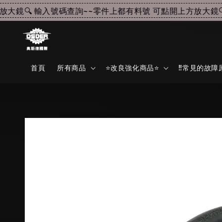
鏡🔍 輸入號碼查詢~~
零件上都有料號 可點開上方放大鏡🔍 
首頁
所有商品
⭐改良強化商品⭐
‼️常見的故障原