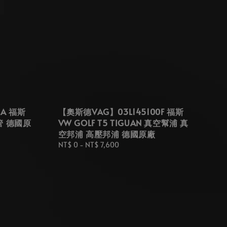
LA 福斯
【奧斯德VAG】03L145100F 福斯
水管 德國原
VW GOLF T5 TIGUAN 真空幫浦 真
空邦浦 高壓邦浦 德國原廠
Regular
NT$ 0
-
NT$ 7,600
price