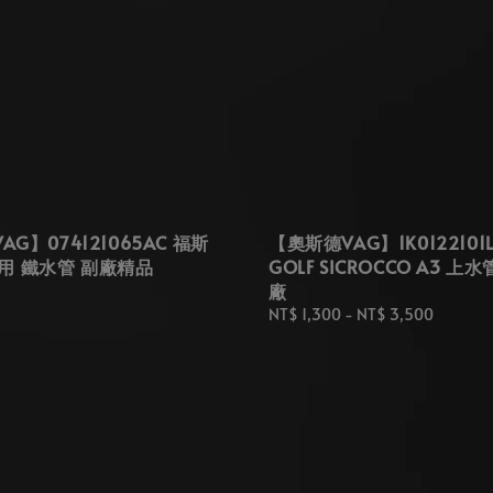
G】074121065AC 福斯
【奧斯德VAG】1K0122101
 專用 鐵水管 副廠精品
GOLF SICROCCO A3 上
廠
Regular
NT$ 1,300
-
NT$ 3,500
price