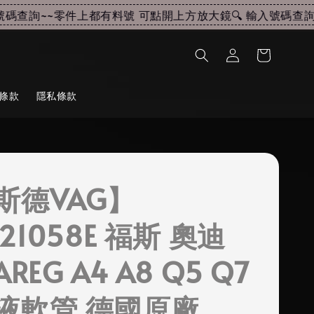
查詢~~
零件上都有料號 可點開上方放大鏡🔍 輸入號碼查詢~
條款
隱私條款
斯德VAG】
121058E 福斯 奧迪
AREG A4 A8 Q5 Q7
液軟管 德國原廠