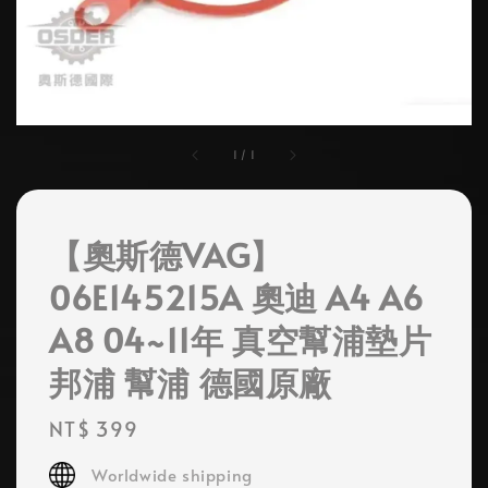
1
/
1
【奧斯德VAG】
06E145215A 奧迪 A4 A6
A8 04~11年 真空幫浦墊片
邦浦 幫浦 德國原廠
Regular
NT$ 399
price
Worldwide shipping