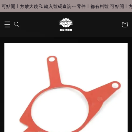
可點開上方放大鏡🔍 輸入號碼查詢~~
零件上都有料號 可點開上方放