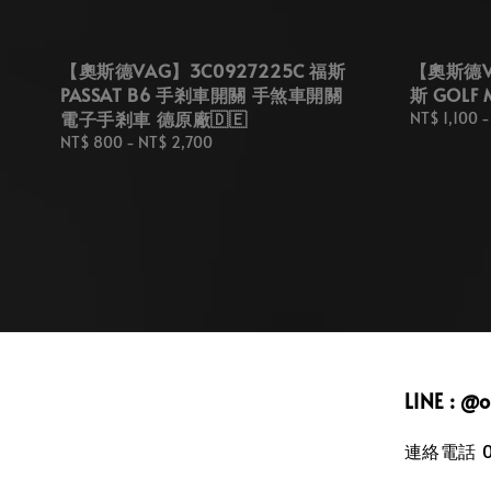
【奧斯德VAG】3C0927225C 福斯
【奧斯德VA
PASSAT B6 手剎車開關 手煞車開關
斯 GOLF
電子手剎車 德原廠🇩🇪
Regular
NT$ 1,100
price
Regular
NT$ 800
-
NT$ 2,700
price
LINE : @
連絡電話 09