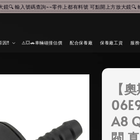
🔍 輸入號碼查詢~~
零件上都有料號 可點開上方放大鏡🔍 輸
因‼️
⚠️💥🚗車輛碰撞估價
配合保養廠
保養廠工資
服務
【奧
06E9
A8 
閥 