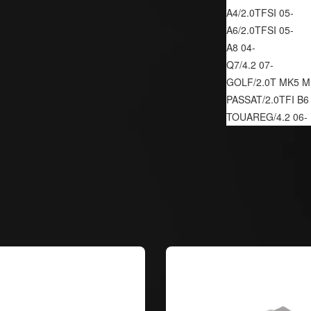
A4/2.0TFSI 05-
A6/2.0TFSI 05-
A8 04-
Q7/4.2 07-
GOLF/2.0T MK5 M
PASSAT/2.0TFI B6
TOUAREG/4.2 06-