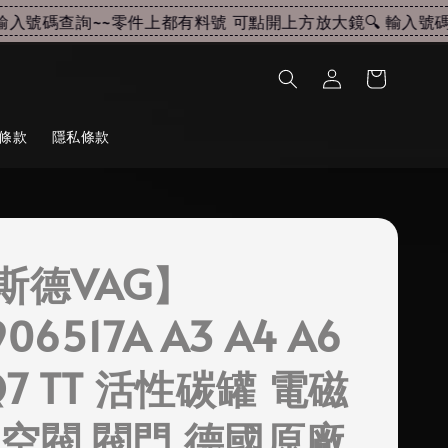
入號碼查詢~~
零件上都有料號 可點開上方放大鏡🔍 輸入號碼查
條款
隱私條款
斯德VAG】
06517A A3 A4 A6
Q7 TT 活性碳罐 電磁
真空閥 閥門 德國原廠