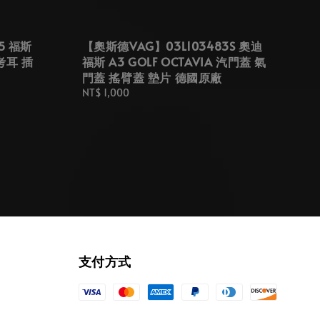
5 福斯
【奧斯德VAG】03L103483S 奧迪
考耳 插
福斯 A3 GOLF OCTAVIA 汽門蓋 氣
門蓋 搖臂蓋 墊片 德國原廠
Regular
NT$ 1,000
price
支付方式