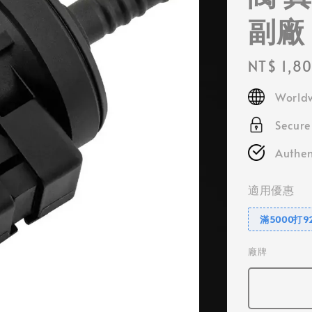
副廠
Regular
NT$ 1,8
price
Worldw
Secur
Authen
適用優惠
滿5000打9
廠牌