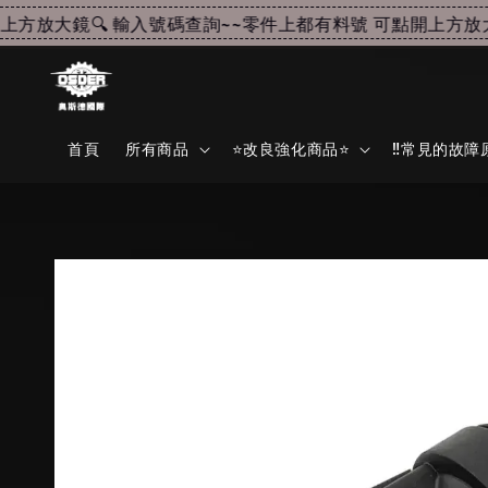
放大鏡🔍 輸入號碼查詢~~
零件上都有料號 可點開上方放大鏡
首頁
所有商品
⭐改良強化商品⭐
‼️常見的故障原