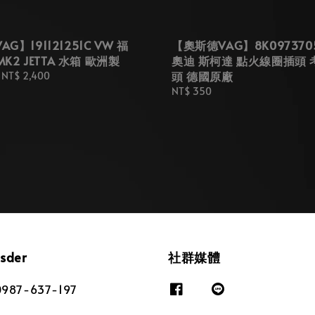
G】191121251C VW 福
【奧斯德VAG】8K097370
 MK2 JETTA 水箱 歐洲製
奧迪 斯柯達 點火線圈插頭 
頭 德國原廠
-
NT$ 2,400
Regular
NT$ 350
price
osder
社群媒體
87-637-197