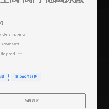
00
ide shipping
e payments
tic products
2折
滿1000打95折
德國原廠