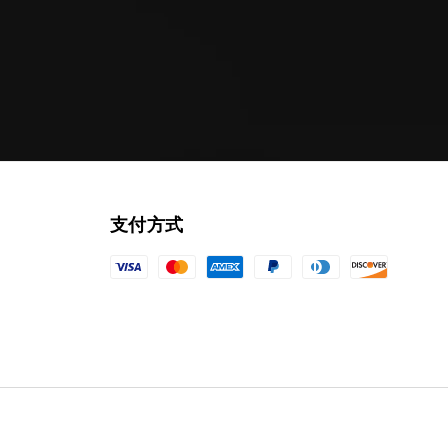
price
支付方式