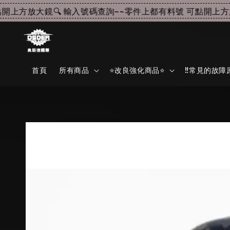
上方放大鏡🔍 輸入號碼查詢~~
零件上都有料號 可點開上方放大
首頁
所有商品
⭐改良強化商品⭐
‼️常見的故障原