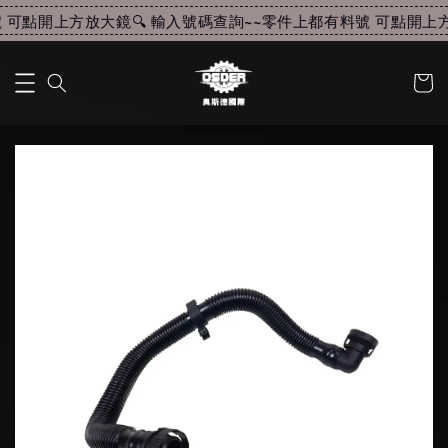
可點開上方放大鏡🔍 輸入號碼查詢~~
零件上都有料號 可點開上方放