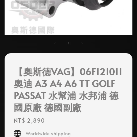
1
/
1
【奧斯德VAG】06F121011
奧迪 A3 A4 A6 TT GOLF
PASSAT 水幫浦 水邦浦 德
國原廠 德國副廠
Regular
NT$ 2,890
price
Worldwide shipping