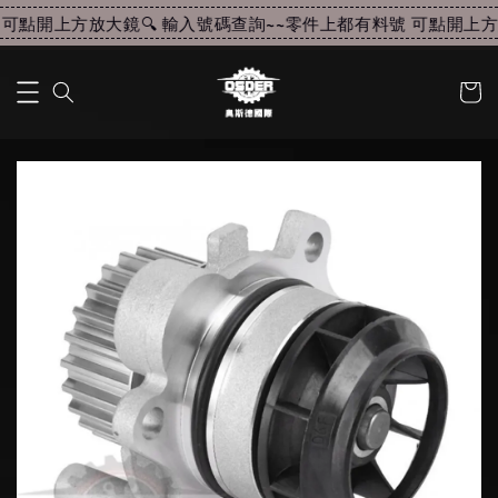
可點開上方放大鏡🔍 輸入號碼查詢~~
零件上都有料號 可點開上方放