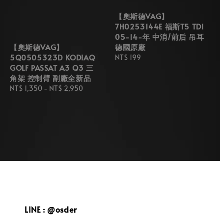
【奧斯德VAG】
7H0253144E 福斯T5 TDI
05-14-年 中消/前后 吊耳
德國原廠
【奧斯德VAG】
5Q0505323D KODIAQ
Regular
NT$ 199
GOLF PASSAT A3 Q3 三
price
角架 控制臂 副廠全新品
Regular
NT$ 1,350
-
NT$ 2,950
price
LINE : @osder