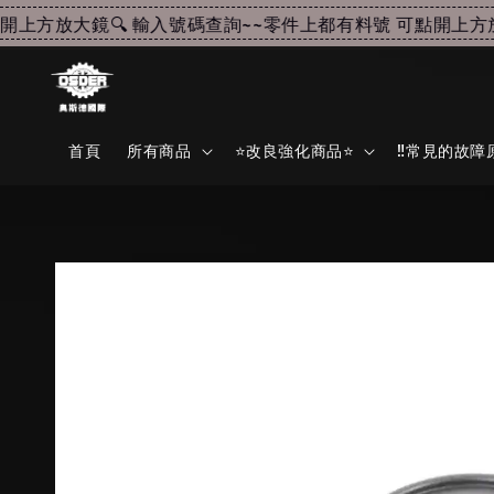
上方放大鏡🔍 輸入號碼查詢~~
零件上都有料號 可點開上方放大
首頁
所有商品
⭐改良強化商品⭐
‼️常見的故障原