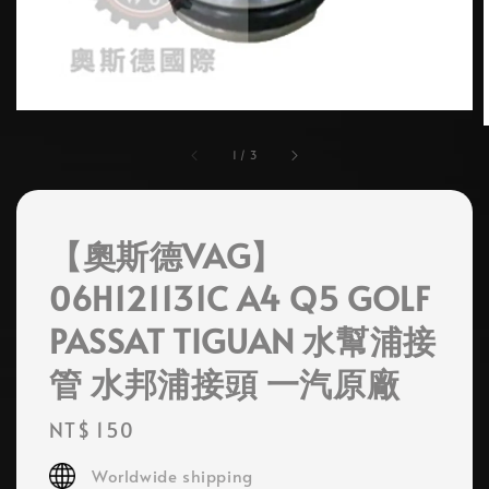
1
/
3
【奧斯德VAG】
06H121131C A4 Q5 GOLF
PASSAT TIGUAN 水幫浦接
管 水邦浦接頭 一汽原廠
Regular
NT$ 150
price
Worldwide shipping