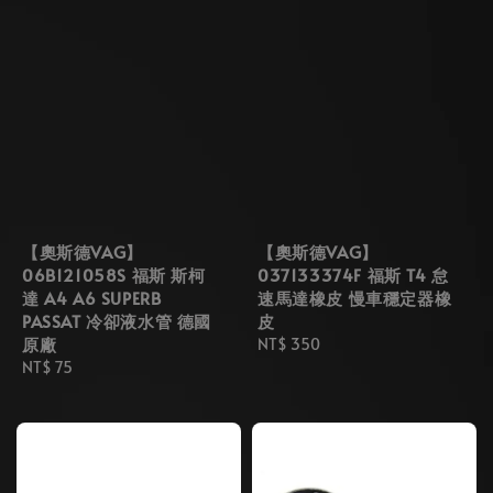
【奧斯德VAG】
【奧斯德VAG】
06B121058S 福斯 斯柯
037133374F 福斯 T4 怠
達 A4 A6 SUPERB
速馬達橡皮 慢車穩定器橡
PASSAT 冷卻液水管 德國
皮
原廠
Regular
NT$ 350
Regular
NT$ 75
price
price