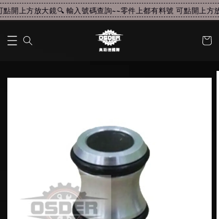
點開上方放大鏡🔍 輸入號碼查詢~~
零件上都有料號 可點開上方放大