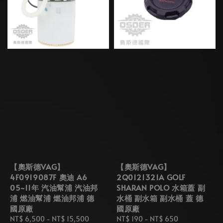
【奧斯德VAG】
【奧斯德VAG】
4F0919087F 奧迪 A6
2Q0121321A GOLF
05~11年 汽油幫浦 汽油邦
SHARAN POLO 水箱蓋 副
浦 燃油幫浦 燃油邦浦 德
水桶 副水箱 副水桶 蓋 德
國原廠
國原廠
Regular
NT$ 6,500
-
NT$ 15,500
Regular
NT$ 190
-
NT$ 650