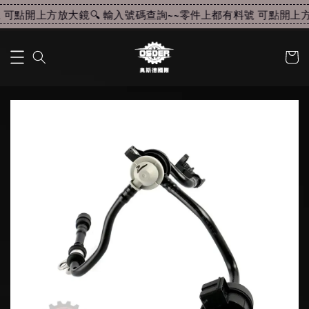
可點開上方放大鏡🔍 輸入號碼查詢~~
零件上都有料號 可點開上方放