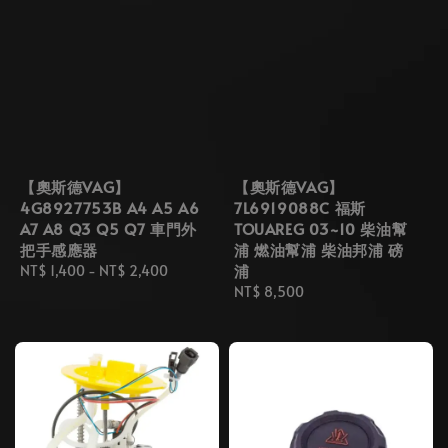
【奧斯德VAG】
【奧斯德VAG】
4G8927753B A4 A5 A6
7L6919088C 福斯
A7 A8 Q3 Q5 Q7 車門外
TOUAREG 03~10 柴油幫
把手感應器
浦 燃油幫浦 柴油邦浦 磅
浦
Regular
NT$ 1,400
-
NT$ 2,400
price
Regular
NT$ 8,500
price