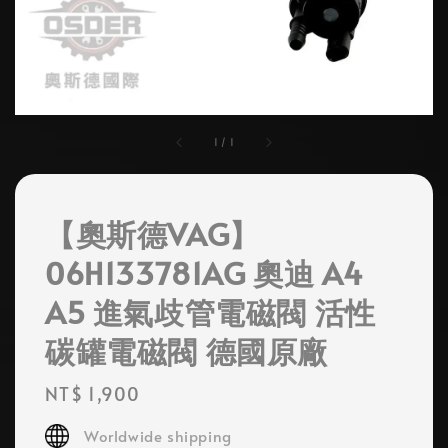
1
/
1
【奧斯德VAG】
06H133781AG 奧迪 A4
A5 進氣歧管電磁閥 活性
碳罐電磁閥 德國原廠
Regular
NT$ 1,900
price
Worldwide shipping