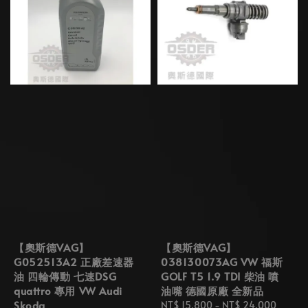
【奧斯德VAG】
【奧斯德VAG】
G052513A2 正廠差速器
038130073AG VW 福斯
油 四輪傳動 七速DSG
GOLF T5 1.9 TDI 柴油 噴
quattro 專用 VW Audi
油嘴 德國原廠 全新品
Skoda
Regular
NT$ 15,800
-
NT$ 24,000