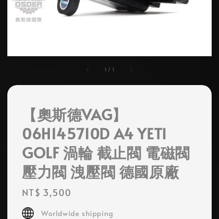
1
/
1
【奧斯德VAG】
06H145710D A4 YETI
GOLF 渦輪 截止閥 電磁閥
壓力閥 洩壓閥 德國原廠
Regular
NT$ 3,500
price
Worldwide shipping