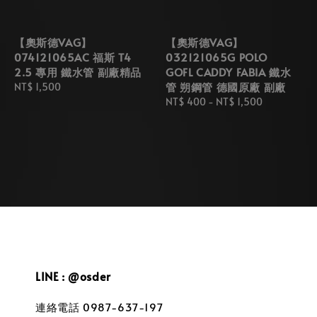
【奧斯德VAG】
【奧斯德VAG】
074121065AC 福斯 T4
032121065G POLO
2.5 專用 鐵水管 副廠精品
GOFL CADDY FABIA 鐵水
管 朔鋼管 德國原廠 副廠
Regular
NT$ 1,500
price
Regular
NT$ 400
-
NT$ 1,500
price
LINE : @osder
連絡電話 0987-637-197