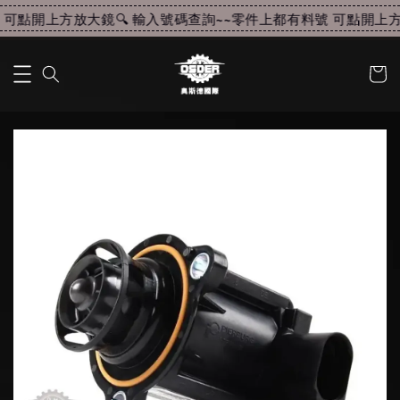
可點開上方放大鏡🔍 輸入號碼查詢~~
零件上都有料號 可點開上方放