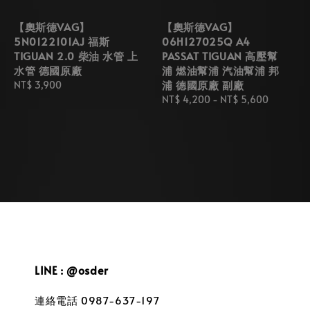
【奧斯德VAG】
【奧斯德VAG】
5N0122101AJ 福斯
06H127025Q A4
TIGUAN 2.0 柴油 水管 上
PASSAT TIGUAN 高壓幫
水管 德國原廠
浦 燃油幫浦 汽油幫浦 邦
浦 德國原廠 副廠
Regular
NT$ 3,900
price
Regular
NT$ 4,200
-
NT$ 5,600
price
LINE : @osder
連絡電話 0987-637-197