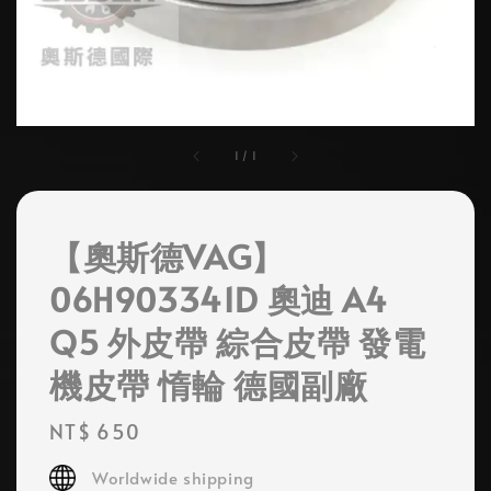
1
/
1
【奧斯德VAG】
06H903341D 奧迪 A4
Q5 外皮帶 綜合皮帶 發電
機皮帶 惰輪 德國副廠
Regular
NT$ 650
price
Worldwide shipping