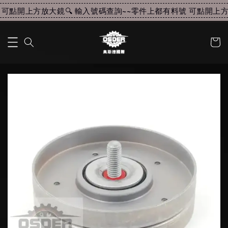
可點開上方放大鏡🔍 輸入號碼查詢~~
零件上都有料號 可點開上方放