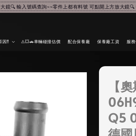
🔍 輸入號碼查詢~~
零件上都有料號 可點開上方放大鏡🔍 輸
因‼️
⚠️💥🚗車輛碰撞估價
配合保養廠
保養廠工資
服務
【奧
06H
Q5 
德國