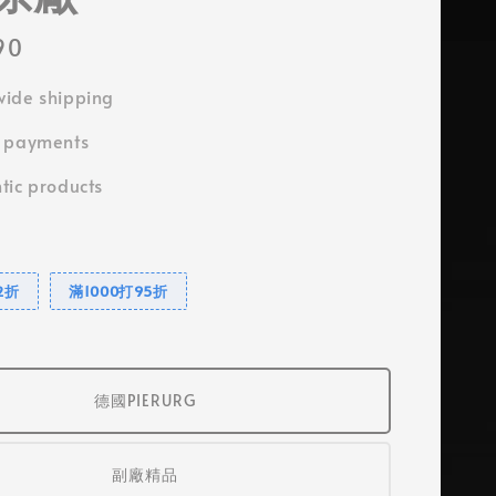
90
ide shipping
e payments
tic products
2折
滿1000打95折
德國PIERURG
副廠精品