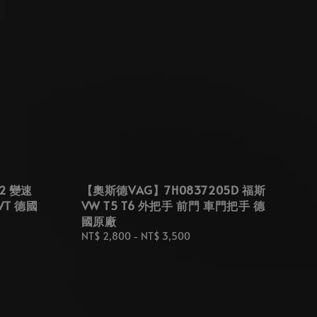
2 變速
【奧斯德VAG】7H0837205D 福斯
VT 德國
VW T5 T6 外把手 前門 車門把手 德
國原廠
Regular
NT$ 2,800
-
NT$ 3,500
price