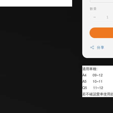
數量
分享
適用車種:
A4      09~12 
A5      10~11
Q5      11~12
若不確認愛車使用