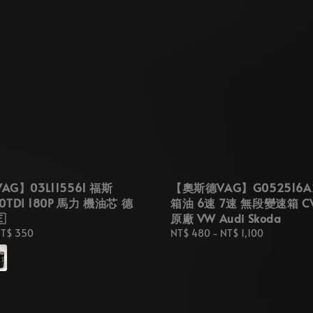
G】03L115561 福斯
【奧斯德VAG】G052516A
.0TDI 180P 馬力 機油芯 德
箱油 6速 7速 無段變速箱 C

原廠 VW Audi Skoda
T$ 350
Regular
NT$ 480
-
NT$ 1,100
price