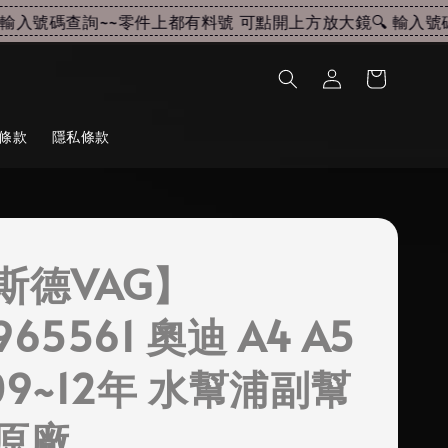
入號碼查詢~~
零件上都有料號 可點開上方放大鏡🔍 輸入號碼查
條款
隱私條款
斯德VAG】
965561 奧迪 A4 A5
09~12年 水幫浦副幫
原廠