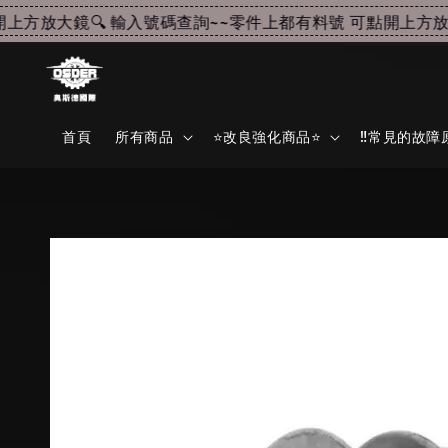
方放大鏡🔍 輸入號碼查詢~~
零件上都有料號 可點開上方放大鏡
首頁
所有商品
⭐改良強化商品⭐
‼️常見的故障原