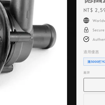
Regular
NT$ 2,5
price
Worldw
Secur
Authen
適用優惠
滿5000打9
廠牌