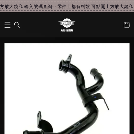
放大鏡🔍 輸入號碼查詢~~
零件上都有料號 可點開上方放大鏡🔍 