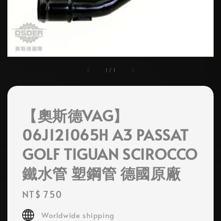
1
/
1
【奧斯德VAG】
06J121065H A3 PASSAT
GOLF TIGUAN SCIROCCO
鐵水管 塑鋼管 德國原廠
Regular
NT$ 750
price
Worldwide shipping