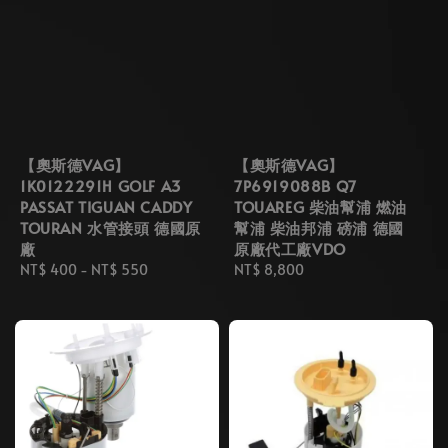
【奧斯德VAG】
【奧斯德VAG】
1K0122291H GOLF A3
7P6919088B Q7
PASSAT TIGUAN CADDY
TOUAREG 柴油幫浦 燃油
TOURAN 水管接頭 德國原
幫浦 柴油邦浦 磅浦 德國
廠
原廠代工廠VDO
Regular
NT$ 400
-
NT$ 550
Regular
NT$ 8,800
price
price