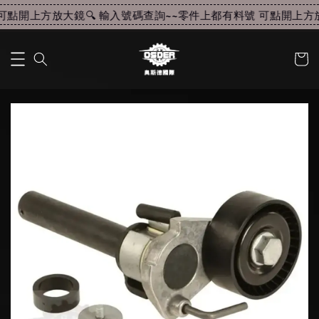
點開上方放大鏡🔍 輸入號碼查詢~~
零件上都有料號 可點開上方放大