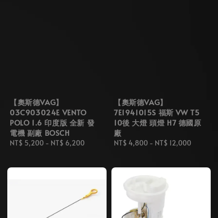
【奧斯德VAG】
【奧斯德VAG】
03C903024E VENTO
7E1941015S 福斯 VW T5
POLO 1.6 印度版 全新 發
10後 大燈 頭燈 H7 德國原
電機 副廠 BOSCH
廠
Regular
NT$ 5,200
-
NT$ 6,200
Regular
NT$ 4,800
-
NT$ 12,000
price
price