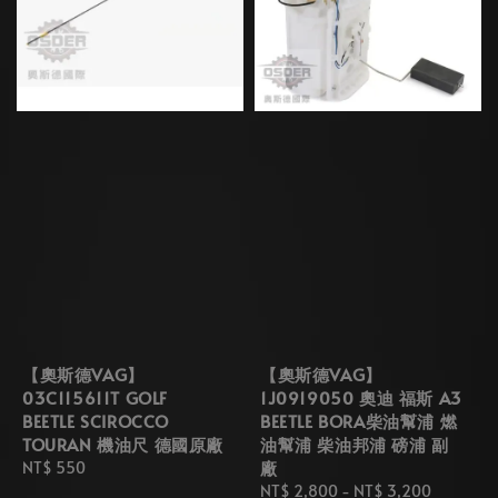
【奧斯德VAG】
【奧斯德VAG】
03C115611T GOLF
1J0919050 奧迪 福斯 A3
BEETLE SCIROCCO
BEETLE BORA柴油幫浦 燃
TOURAN 機油尺 德國原廠
油幫浦 柴油邦浦 磅浦 副
廠
Regular
NT$ 550
price
Regular
NT$ 2,800
-
NT$ 3,200