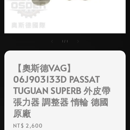
1
/
1
【奧斯德VAG】
06J903133D PASSAT
TUGUAN SUPERB 外皮帶
張力器 調整器 惰輪 德國
原廠
Regular
NT$ 2,600