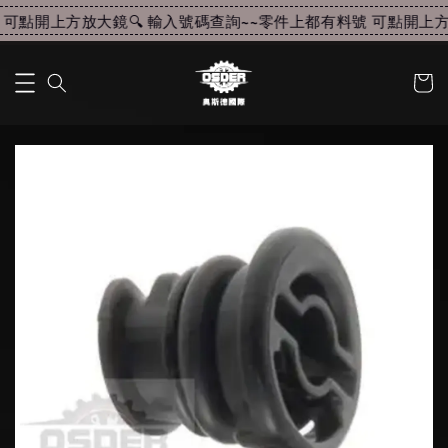
可點開上方放大鏡🔍 輸入號碼查詢~~
零件上都有料號 可點開上方放