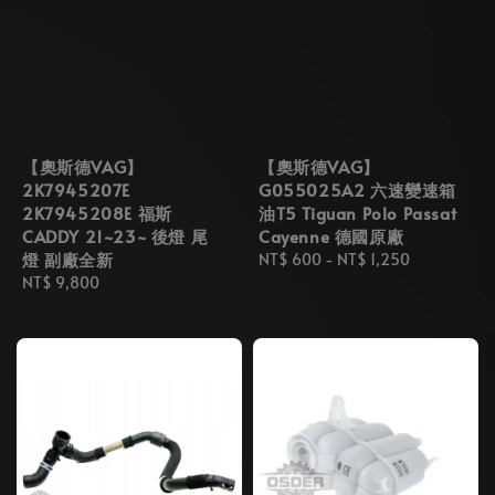
【奧斯德VAG】
【奧斯德VAG】
2K7945207E
G055025A2 六速變速箱
2K7945208E 福斯
油T5 Tiguan Polo Passat
CADDY 21~23~ 後燈 尾
Cayenne 德國原廠
燈 副廠全新
Regular
NT$ 600
-
NT$ 1,250
Regular
NT$ 9,800
price
price