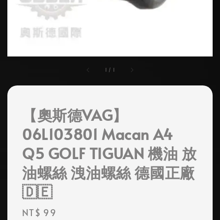
1
/
1
【奧斯德VAG】
06L103801 Macan A4
Q5 GOLF TIGUAN 機油 放
油螺絲 洩油螺絲 德國正廠
🇩🇪
Regular
NT$ 99