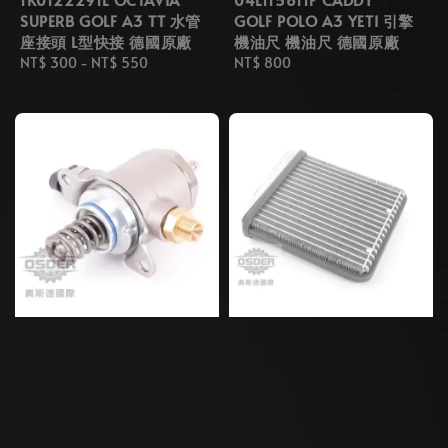
SUPERB GOLF A3 TT 水管
GOLF POLO A3 YETI 引擎
座接頭 L型快接 德國原廠
機油尺 機油尺 德國原廠
Regular
NT$ 300
-
NT$ 550
Regular
NT$ 800
price
price