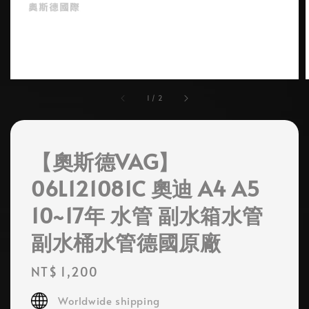
1
/
2
【奧斯德VAG】
06L121081C 奧迪 A4 A5
10~17年 水管 副水箱水管
副水桶水管德國原廠
Regular
NT$ 1,200
price
Worldwide shipping