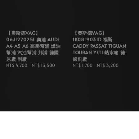
【奧斯德VAG】
【奧斯德VAG】
06J127025L 奧迪 AUDI
1K0819031D 福斯
A4 A5 A6 高壓幫浦 燃油
CADDY PASSAT TIGUAN
幫浦 汽油幫浦 邦浦 德國
TOURAN YETI 熱水箱 德
原廠 副廠
國副廠
Regular
NT$ 4,700
-
NT$ 13,500
Regular
NT$ 1,700
-
NT$ 3,200
price
price