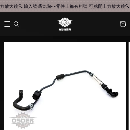
放大鏡🔍 輸入號碼查詢~~
零件上都有料號 可點開上方放大鏡🔍 