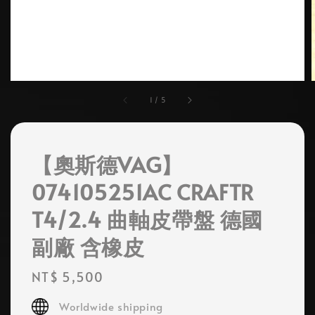
1
/
5
【奧斯德VAG】
074105251AC CRAFTR
T4/2.4 曲軸皮帶盤 德國
副廠 含橡皮
Regular
NT$ 5,500
price
Worldwide shipping