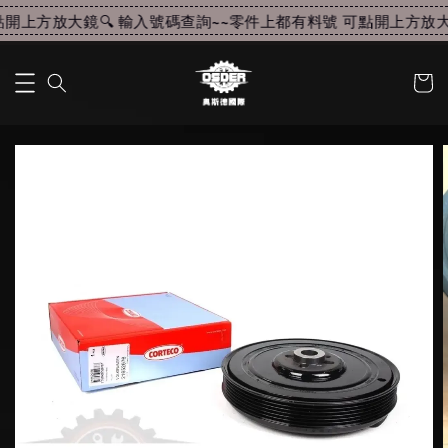
開上方放大鏡🔍 輸入號碼查詢~~
零件上都有料號 可點開上方放大鏡