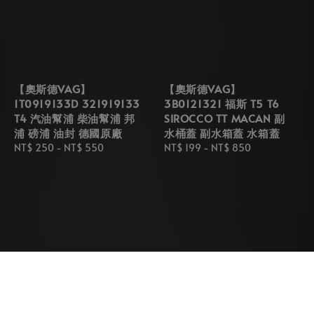
【奧斯德VAG】
【奧斯德VAG】
1T0919133D 321919133
3B0121321 福斯 T5 T6
T4 汽油幫浦 柴油幫浦 邦
SIROCCO TT MACAN 副
浦 磅浦 油封 德國原廠
水桶蓋 副水箱蓋 水箱蓋
Regular
NT$ 250
-
NT$ 550
Regular
NT$ 199
-
NT$ 850
price
price