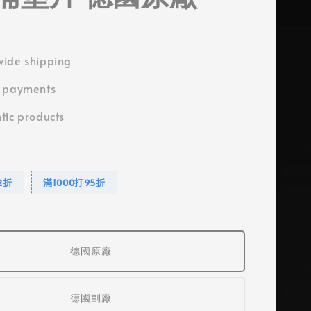
ide shipping
e payments
tic products
2折
滿1000打95折
德國原廠
德國副廠