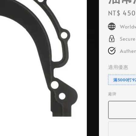
Regular
NT$ 450
price
Worldw
Secur
Authen
適用優惠
滿5000打9
廠牌