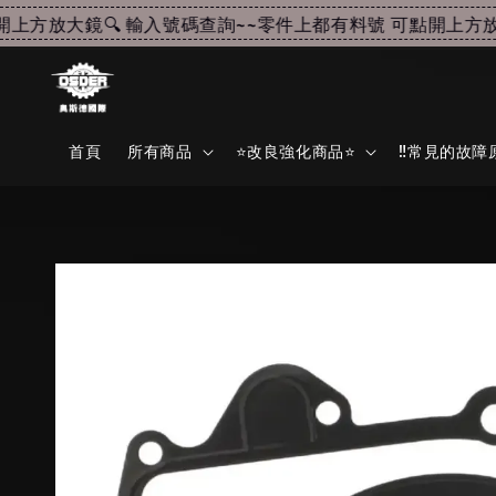
方放大鏡🔍 輸入號碼查詢~~
零件上都有料號 可點開上方放大鏡
首頁
所有商品
⭐改良強化商品⭐
‼️常見的故障原