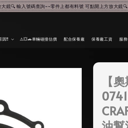
🔍 輸入號碼查詢~~
零件上都有料號 可點開上方放大鏡🔍 
因‼️
⚠️💥🚗車輛碰撞估價
配合保養廠
保養廠工資
服務
【奧
074
CRA
油幫