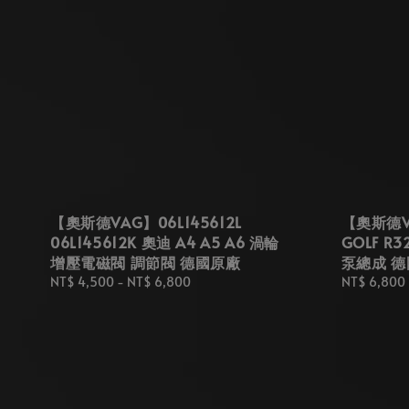
【奧斯德VAG】06L145612L
【奧斯德VA
06L145612K 奧迪 A4 A5 A6 渦輪
GOLF R
增壓電磁閥 調節閥 德國原廠
泵總成 德
Regular
NT$ 4,500
-
NT$ 6,800
Regular
NT$ 6,800
price
price