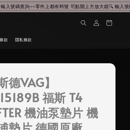
輸入號碼查詢~~
零件上都有料號 可點開上方放大鏡🔍 輸入號碼
條款
隱私條款
斯德VAG】
115189B 福斯 T4
FTER 機油泵墊片 機
浦墊片 德國原廠