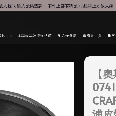
鏡🔍 輸入號碼查詢~~
零件上都有料號 可點開上方放大鏡🔍 
因‼️
⚠️💥🚗車輛碰撞估價
配合保養廠
保養廠工資
服務
【奧
074
CRA
浦皮