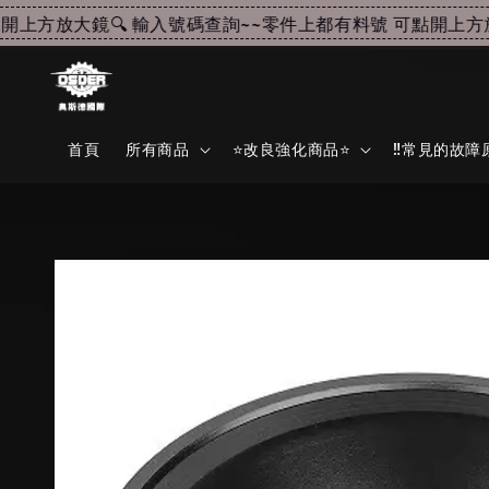
上方放大鏡🔍 輸入號碼查詢~~
零件上都有料號 可點開上方放大
首頁
所有商品
⭐改良強化商品⭐
‼️常見的故障原