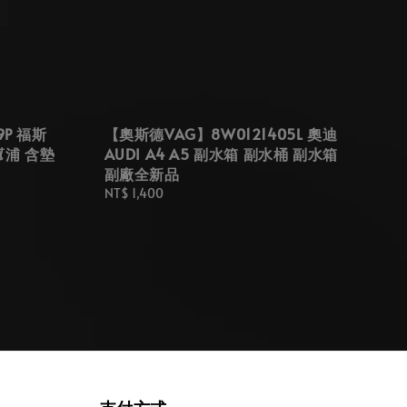
9P 福斯
【奧斯德VAG】8W0121405L 奧迪
油幫浦 含墊
AUDI A4 A5 副水箱 副水桶 副水箱
副廠全新品
Regular
NT$ 1,400
price