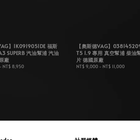
G】1K0919051DE 福斯
【奧斯德VAG】03814520
 A3 SUPERB 汽油幫浦 汽油
T5 1.9 專用 真空幫浦 柴
原廠
片 德國原廠
-
NT$ 8,950
Regular
NT$ 9,000
-
NT$ 11,000
price