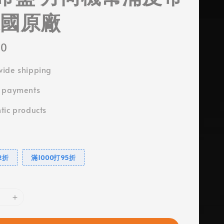
德國原廠
00
ide shipping
e payments
tic products
2折
滿1000打95折