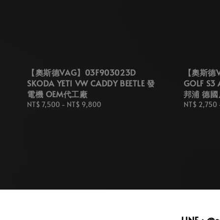
【奧斯德VAG】03F903023D
【奧斯德VA
SKODA YETI VW CADDY BEETLE 發
GOLF S3
電機 OEM代工廠
邦浦 德國
Regular
NT$ 7,500
-
NT$ 9,800
Regular
NT$ 2,750
price
price