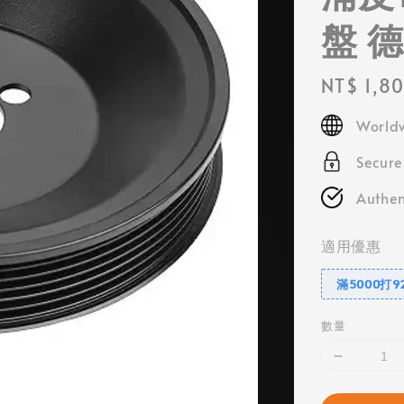
盤 
Regular
NT$ 1,8
price
Worldw
Secur
Authen
適用優惠
滿5000打9
數量