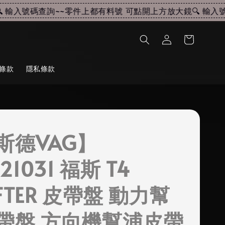
輸入號碼查詢~~
零件上都有料號 可點開上方放大鏡🔍 輸入號碼
條款
隱私條款
斯德VAG】
121031 福斯 T4
FTER 皮帶盤 動力幫
帶盤 方向機幫浦皮帶