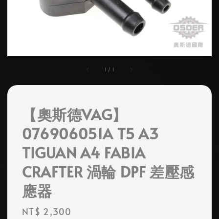
1
/
1
【奧斯德VAG】
076906051A T5 A3
TIGUAN A4 FABIA
CRAFTER 渦輪 DPF 差壓感
應器
Regular
NT$ 2,300