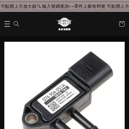
可點開上方放大鏡🔍 輸入號碼查詢~~
零件上都有料號 可點開上方放