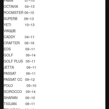
FABIA            07~10
OCTAVIA       04~13
ROOMSTER 06~10
SUPERB       08~13
YETI              10~13
VW福斯
CADDY          04~11
CRAFTER     06~16
EOS               09~11
GOLF             06~14
GOLF PLUS   05~11
JETTA             06~11
PASSAT          06~11
PASSAT CC   09~12
POLO              05~10
SCIROCCO    09~14
SHARAN        06~10
TIGUAN         08~11