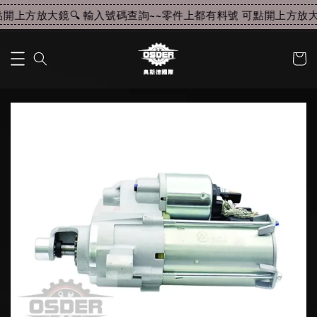
開上方放大鏡🔍 輸入號碼查詢~~
零件上都有料號 可點開上方放大鏡