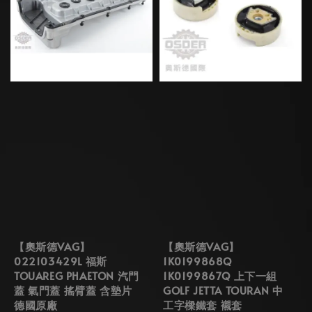
【奧斯德VAG】
【奧斯德VAG】
022103429L 福斯
1K0199868Q
TOUAREG PHAETON 汽門
1K0199867Q 上下一組
蓋 氣門蓋 搖臂蓋 含墊片
GOLF JETTA TOURAN 中
德國原廠
工字樑鐵套 襯套