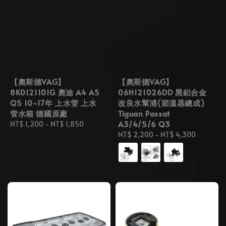
【奧斯德VAG】
【奧斯德VAG】
8K0121101G 奧迪 A4 A5
06H121026DD 黑鋁合金
Q5 10~17年 上水管 上水
改良水幫浦(節溫器總成)
管水箱 德國原廠
Tiguan Passat
A3/4/5/6 Q3
Regular
NT$ 1,200
-
NT$ 1,850
price
Regular
NT$ 2,200
-
NT$ 4,300
price