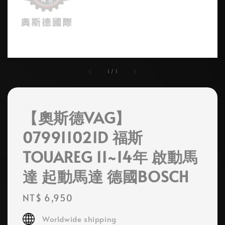
1
/
1
【奧斯德VAG】
079911021D 福斯
TOUAREG 11~14年 啟動馬
達 起動馬達 德國BOSCH
Regular
NT$ 6,950
price
Worldwide shipping