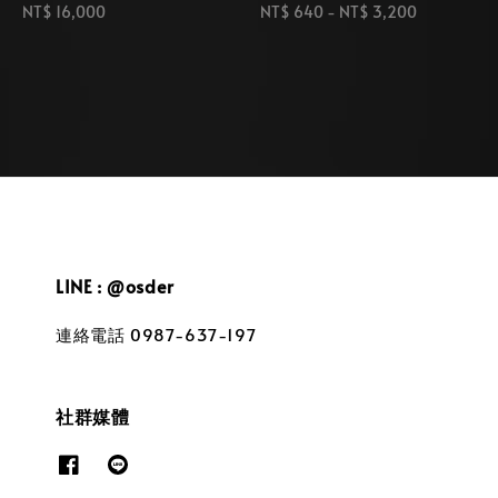
Regular
NT$ 16,000
Regular
NT$ 640
-
NT$ 3,200
price
price
LINE : @osder
連絡電話 0987-637-197
社群媒體