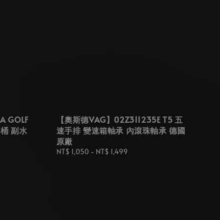
A GOLF
【奧斯德VAG】02Z311235E T5 五
水桶 副水
速手排 變速箱軸承 內滾珠軸承 德國
原廠
Regular
NT$ 1,050
-
NT$ 1,499
price