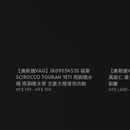
【奧斯德VAG】1K0955453S 福斯
【奧斯德VA
SCIROCCO TOURAN YETI 雨刷噴水
風箱仁 蒸
桶 雨刷噴水筒 支援大燈清洗功能
副廠
Regular
NT$ 199
-
NT$ 790
Regular
NT$ 1,400
price
price