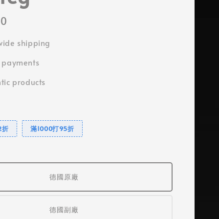
00
ide shipping
e payments
tic products
2折
滿1000打95折
德國原廠
德國副廠