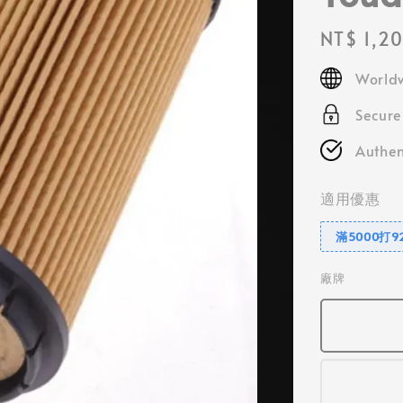
Regular
NT$ 1,2
price
Worldw
Secur
Authen
適用優惠
滿5000打9
廠牌