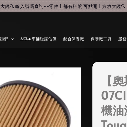
🔍 輸入號碼查詢~~
零件上都有料號 可點開上方放大鏡🔍 輸
因‼️
⚠️💥🚗車輛碰撞估價
配合保養廠
保養廠工資
服務
【奧
07C
機油濾
Toua