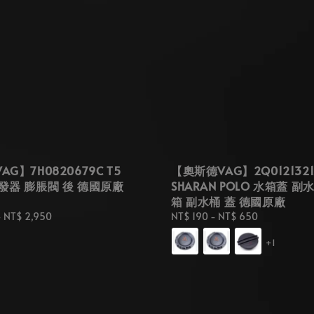
G】7H0820679C T5
【奧斯德VAG】2Q0121321
發器 膨脹閥 後 德國原廠
SHARAN POLO 水箱蓋 副
箱 副水桶 蓋 德國原廠
-
NT$ 2,950
Regular
NT$ 190
-
NT$ 650
price
+1