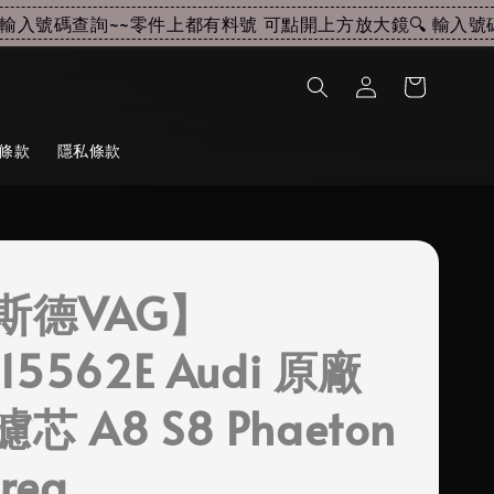
入號碼查詢~~
零件上都有料號 可點開上方放大鏡🔍 輸入號碼查
條款
隱私條款
斯德VAG】
115562E Audi 原廠
芯 A8 S8 Phaeton
reg