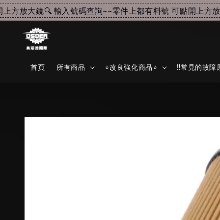
方放大鏡🔍 輸入號碼查詢~~
零件上都有料號 可點開上方放大鏡
首頁
所有商品
⭐改良強化商品⭐
‼️常見的故障原