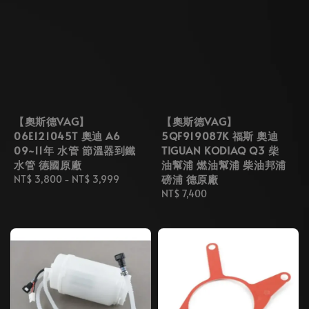
【奧斯德VAG】
【奧斯德VAG】
06E121045T 奧迪 A6
5QF919087K 福斯 奧迪
09~11年 水管 節溫器到鐵
TIGUAN KODIAQ Q3 柴
水管 德國原廠
油幫浦 燃油幫浦 柴油邦浦
磅浦 德原廠
Regular
NT$ 3,800
-
NT$ 3,999
price
Regular
NT$ 7,400
price