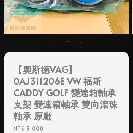
1
/
2
【奧斯德VAG】
0AJ311206E VW 福斯
CADDY GOLF 變速箱軸承
支架 變速箱軸承 雙向滾珠
軸承 原廠
Regular
NT$ 5,000