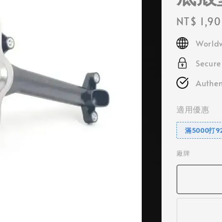
Regular
NT$ 1,9
price
Worldw
Secur
Authen
適用優惠
滿5000打9
廠牌