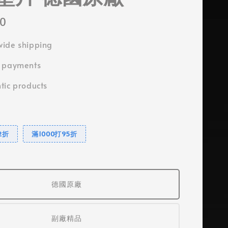
00
ide shipping
e payments
tic products
2折
滿1000打95折
德國原廠
副廠精品