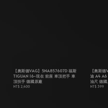
【奧斯德VAG】5NA857607D 福斯
【奧斯德VA
TIGUAN 16~現在 前座 車頂把手 車
迪 A4 A6
頂扶手 德國原廠
油尺 德國
Regular
NT$ 2,400
Regular
NT$ 399
price
price