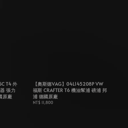
C T4 外
【奧斯德VAG】04L145208P VW
器 張力
福斯 CRAFTER T6 機油幫浦 磅浦 邦
國原廠
浦 德國原廠
Regular
NT$ 11,800
price