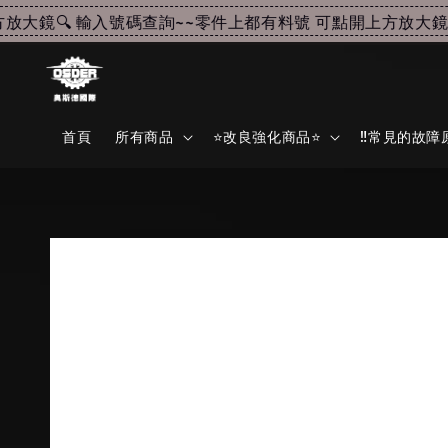
大鏡🔍 輸入號碼查詢~~
零件上都有料號 可點開上方放大鏡🔍
首頁
所有商品
⭐改良強化商品⭐
‼️常見的故障原