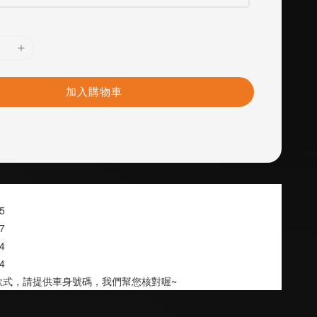
加入購物車
15
17
14
14
款式，請提供車身號碼，我們幫您核對喔~