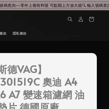
碼查詢~~
零件上都有料號 可點開上方放大鏡🔍 輸入號碼查詢~
條款
隱私條款
斯德VAG】
301519C 奧迪 A4
A6 A7 變速箱濾網 油
墊片 德國原廠