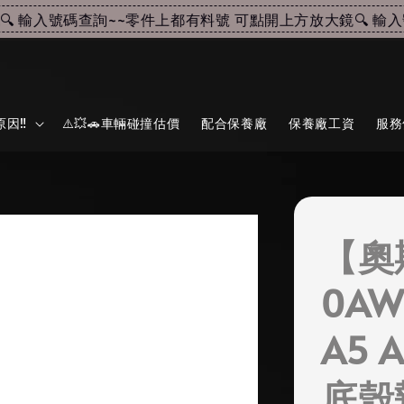
 輸入號碼查詢~~
零件上都有料號 可點開上方放大鏡🔍 輸入號
因‼️
⚠️💥🚗車輛碰撞估價
配合保養廠
保養廠工資
服務
【奧
0AW
A5 
底殼