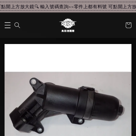
點開上方放大鏡🔍 輸入號碼查詢~~
零件上都有料號 可點開上方放大