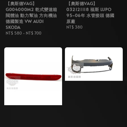
【奧斯德VAG】
【奧斯德VAG】
G004000M2 乾式變速箱
032121118 福斯 LUPO
閥體油 動力幫油 方向機油
95~06年 水管接頭 德國
德國製造 VW AUDI
原廠
SKODA
Regular
NT$ 380
Regular
NT$ 580
-
NT$ 700
price
price