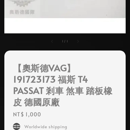
1
/
1
【奧斯德VAG】
191723173 福斯 T4
PASSAT 剎車 煞車 踏板橡
皮 德國原廠
Regular
NT$ 1,000
price
Worldwide shipping