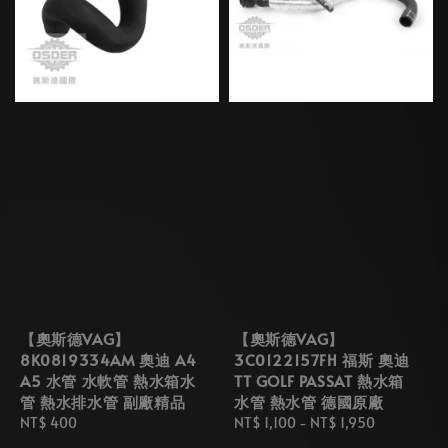
【奧斯德VAG】
【奧斯德VAG】
8K0819334AM 奧迪 A4
3C0122157FH 福斯 奧迪
A5 水管 水軟管 熱水箱水
TT GOLF PASSAT 熱水箱
管 熱水排水管 副廠精品
水管 熱水管 德國原廠
Regular
NT$ 400
Regular
NT$ 1,100
-
NT$ 1,950
price
price