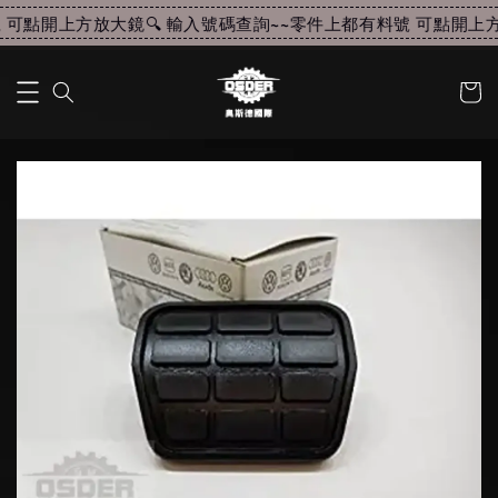
可點開上方放大鏡🔍 輸入號碼查詢~~
零件上都有料號 可點開上方放