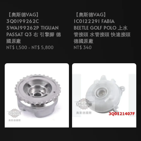
【奧斯德VAG】
【奧斯德VAG】
3Q0199262C
1C0122291 FABIA
5WA199262P TIGUAN
BEETLE GOLF POLO 上水
PASSAT Q3 右 引擎腳 德
管接頭 水管接頭 快速接頭
國原廠
德國原廠
Regular
NT$ 1,500
-
NT$ 5,800
Regular
NT$ 340
price
price