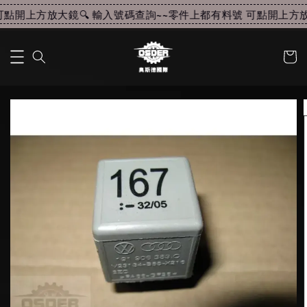
點開上方放大鏡🔍 輸入號碼查詢~~
零件上都有料號 可點開上方放大