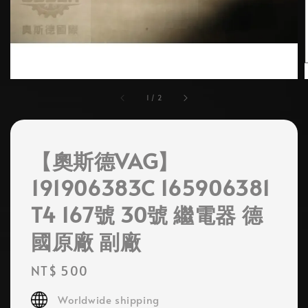
1
/
2
【奧斯德VAG】
191906383C 165906381
T4 167號 30號 繼電器 德
國原廠 副廠
Regular
NT$ 500
price
Worldwide shipping