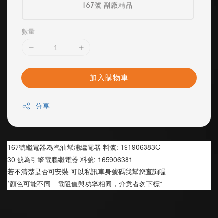
167號 副廠精品
數量
加入購物車
分享
167號繼電器為汽油幫浦繼電器 料號: 191906383C
30 號為引擎電腦繼電器 料號: 165906381
若不清楚是否可安裝 可以私訊車身號碼我幫您查詢喔
*顏色可能不同，電阻值與功率相同，介意者勿下標*