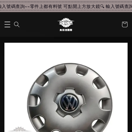
入號碼查詢~~
零件上都有料號 可點開上方放大鏡🔍 輸入號碼查詢