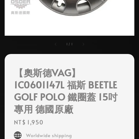
1
/
1
【奧斯德VAG】
1C0601147L 福斯 BEETLE
GOLF POLO 鐵圈蓋 15吋
專用 德國原廠
Regular
NT$ 1,950
price
Worldwide shipping