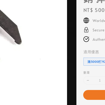
Regular
NT$ 500
price
Worldw
Secur
Authen
適用優惠
滿5000打9
數量