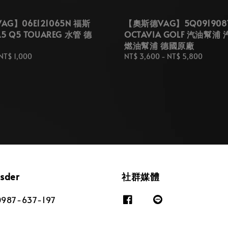
G】06E121065N 福斯
【奧斯德VAG】5Q0919087
5 Q5 TOUAREG 水管 德
OCTAVIA GOLF 汽油幫浦
燃油幫浦 德國原廠
NT$ 1,000
Regular
NT$ 3,600
-
NT$ 5,800
price
osder
社群媒體
87-637-197