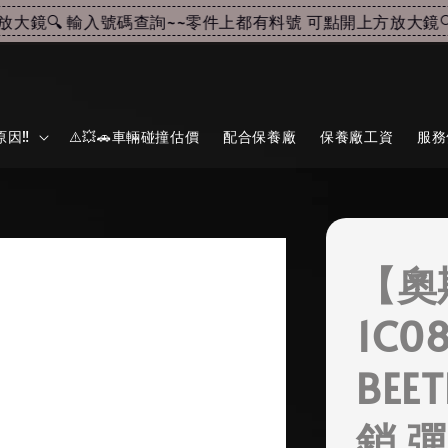
鏡🔍 輸入號碼查詢~~
零件上都有料號 可點開上方放大鏡🔍 
因‼️
⚠️💥🚗車輛碰撞估價
配合保養廠
保養廠工資
服務
【奧
1C0
BEE
銷 