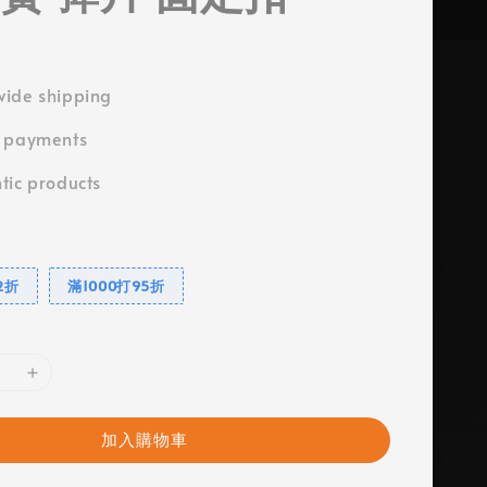
ide shipping
e payments
tic products
2折
滿1000打95折
加入購物車