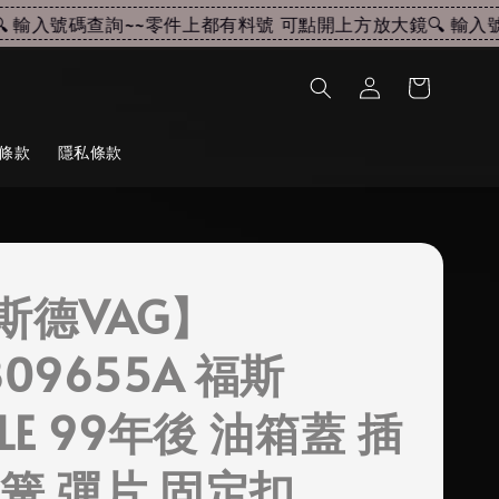
輸入號碼查詢~~
零件上都有料號 可點開上方放大鏡🔍 輸入號
條款
隱私條款
斯德VAG】
809655A 福斯
TLE 99年後 油箱蓋 插
彈簧 彈片 固定扣