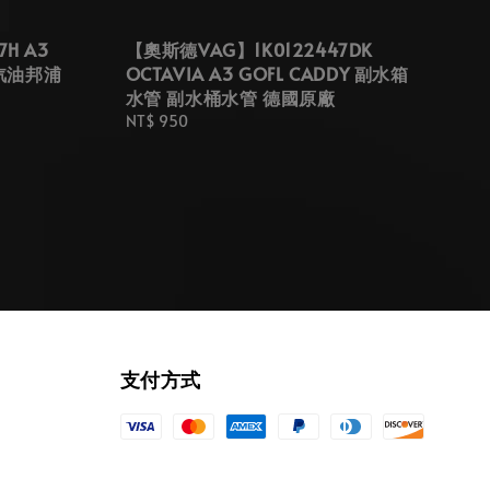
H A3
【奧斯德VAG】1K0122447DK
 汽油邦浦
OCTAVIA A3 GOFL CADDY 副水箱
水管 副水桶水管 德國原廠
Regular
NT$ 950
price
支付方式