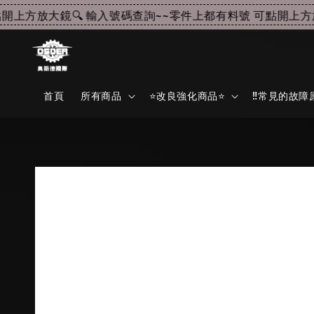
上方放大鏡🔍 輸入號碼查詢~~
零件上都有料號 可點開上方放大
首頁
所有商品
⭐改良強化商品⭐
‼️常見的故障原