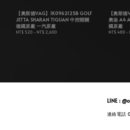
【奧斯德VAG】1K0962125B GOLF
【奧斯德VA
JETTA SHARAN TIGUAN 中控開關
奧迪 A4 A
德國原廠 一汽原廠
國原廠
Regular
NT$ 520
-
NT$ 2,600
Regular
NT$ 480
-
price
price
LINE : @
連絡電話 09