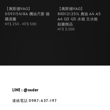
【奧斯德VAG】
【奧斯德VAG】
059115418A 機油尺塞 德
8K0121251L 奧迪 A4 A5
國原廠
A6 Q3 Q5 水箱 主水箱
副廠精品
Regular
NT$ 250
-
NT$ 500
price
Regular
NT$ 3,500
price
LINE : @osder
連絡電話 0987-637-197