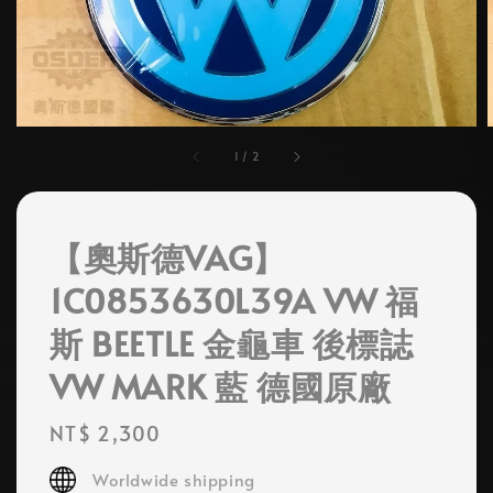
1
/
2
【奧斯德VAG】
1C0853630L39A VW 福
斯 BEETLE 金龜車 後標誌
VW MARK 藍 德國原廠
Regular
NT$ 2,300
price
Worldwide shipping