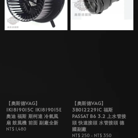
【奧斯德VAG】
【奧斯德VAG】
1K1819015C 1K1819015E
3B0122291C 福斯
奧迪 福斯 斯柯達 冷氣風
PASSAT B6 3.2 上水管接
扇 鼓風機 前面 副廠全新
頭 快速接頭 水管接頭 德
國副廠
Regular
NT$ 1,480
price
Regular
NT$ 250
-
NT$ 350