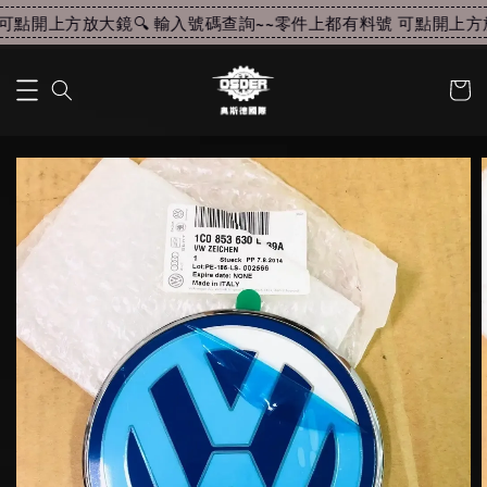
點開上方放大鏡🔍 輸入號碼查詢~~
零件上都有料號 可點開上方放