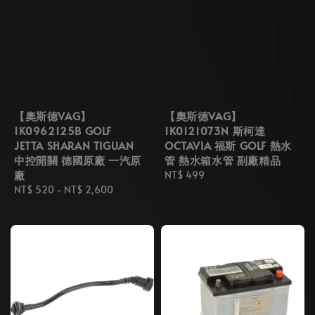
【奧斯德VAG】
【奧斯德VAG】
1K0962125B GOLF
1K0121073N 斯柯達
JETTA SHARAN TIGUAN
OCTAVIA 福斯 GOLF 熱水
中控開關 德國原廠 一汽原
管 熱水箱水管 副廠精品
廠
Regular
NT$ 499
Regular
NT$ 520
-
NT$ 2,600
price
price