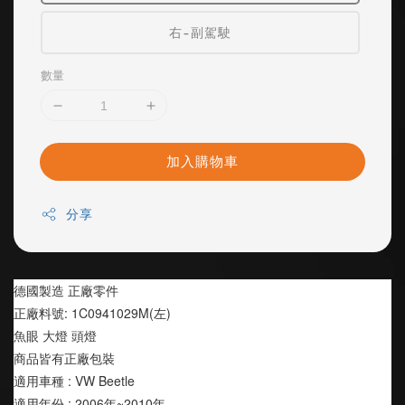
右-副駕駛
數量
加入購物車
分享
德國製造 正廠零件
正廠料號: 1C0941029M(左)
魚眼 大燈 頭燈
商品皆有正廠包裝
適用車種 : VW Beetle 
適用年份 : 2006年~2010年