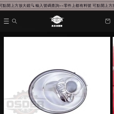
點開上方放大鏡🔍 輸入號碼查詢~~
零件上都有料號 可點開上方放