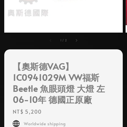
1
/
2
【奧斯德VAG】
1C0941029M VW福斯
Beetle 魚眼頭燈 大燈 左
06-10年 德國正原廠
Regular
NT$ 5,200
price
Worldwide shipping