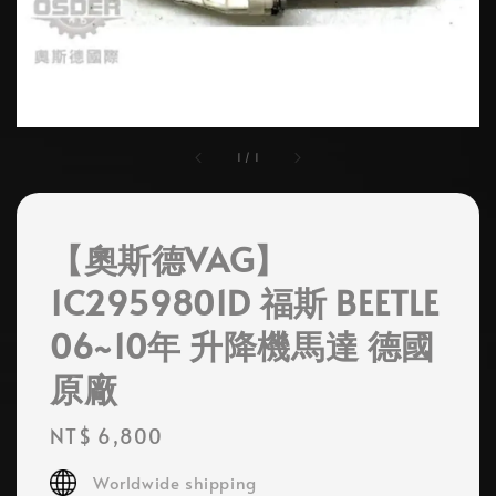
1
/
1
【奧斯德VAG】
1C2959801D 福斯 BEETLE
06~10年 升降機馬達 德國
原廠
Regular
NT$ 6,800
price
Worldwide shipping