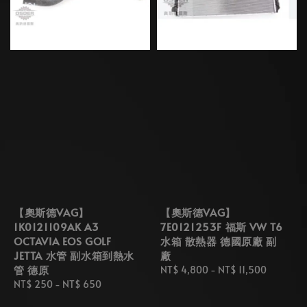
【奧斯德VAG】
【奧斯德VAG】
1K0121109AK A3
7E0121253F 福斯 VW T6
OCTAVIA EOS GOLF
水箱 散熱器 德國原廠 副
JETTA 水管 副水箱到熱水
廠
管 德原
Regular
NT$ 4,800
-
NT$ 11,500
Regular
NT$ 250
-
NT$ 650
price
price