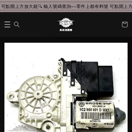
可點開上方放大鏡🔍 輸入號碼查詢~~
零件上都有料號 可點開上方放