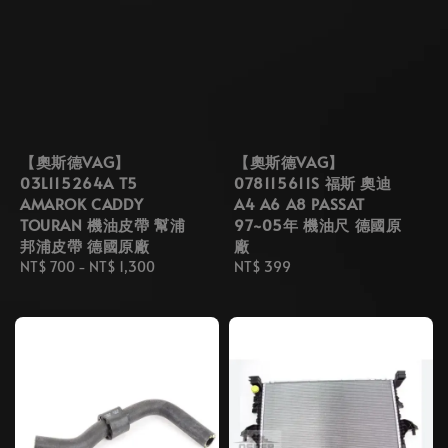
【奧斯德VAG】
【奧斯德VAG】
03L115264A T5
078115611S 福斯 奧迪
AMAROK CADDY
A4 A6 A8 PASSAT
TOURAN 機油皮帶 幫浦
97~05年 機油尺 德國原
邦浦皮帶 德國原廠
廠
Regular
NT$ 700
-
NT$ 1,300
Regular
NT$ 399
price
price