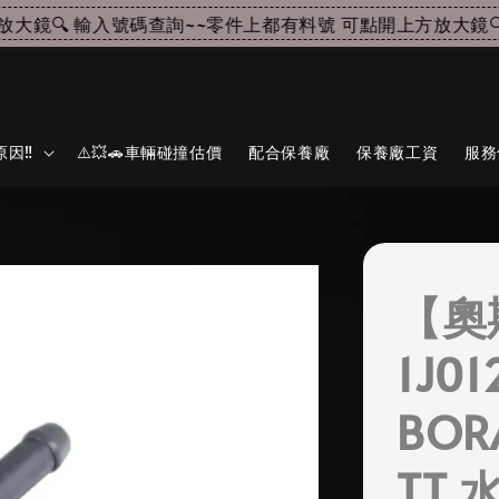
鏡🔍 輸入號碼查詢~~
零件上都有料號 可點開上方放大鏡🔍 
因‼️
⚠️💥🚗車輛碰撞估價
配合保養廠
保養廠工資
服務
【奧
1J0
BOR
TT