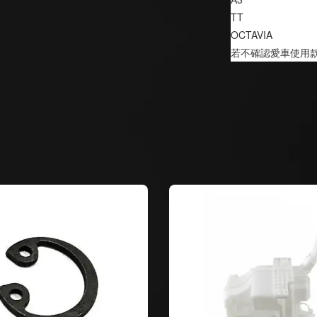
TT                       
OCTAVIA              
若不確認愛車使用