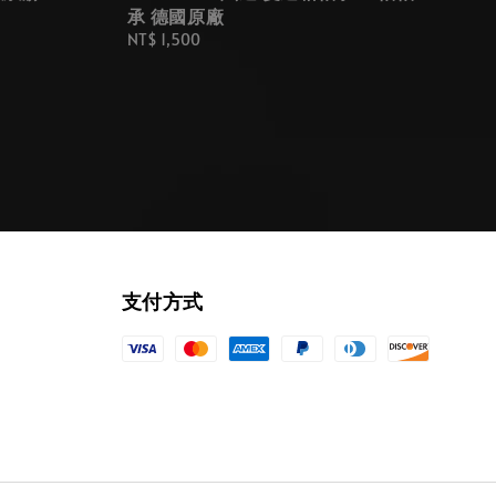
承 德國原廠
Regular
NT$ 1,500
price
支付方式