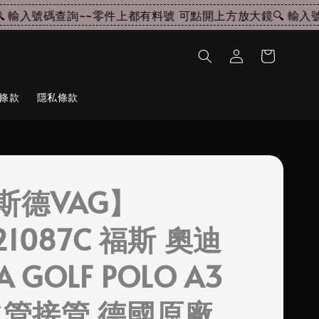
輸入號碼查詢~~
零件上都有料號 可點開上方放大鏡🔍 輸入號碼
條款
隱私條款
斯德VAG】
121087C 福斯 奧迪
A GOLF POLO A3
 水管接管 德國原廠