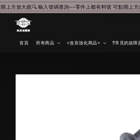
上方放大鏡🔍 輸入號碼查詢~~
零件上都有料號 可點開上方放大
首頁
所有商品
⭐改良強化商品⭐
‼️常見的故障原