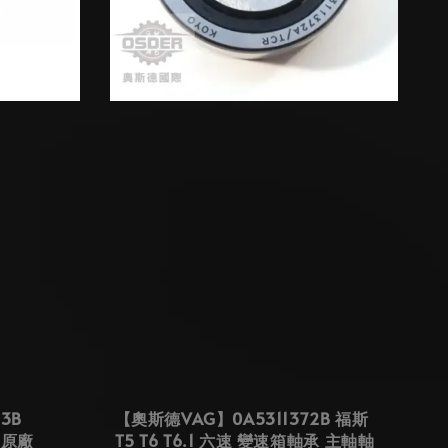
3B
【奧斯德VAG】0A5311372B 福斯
國原廠
T5 T6 T6.1 六速 變速箱軸承 主軸軸