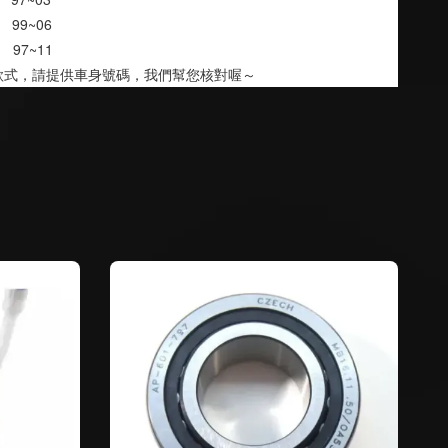
      99~06
     97~11
款式，請提供車身號碼，我們幫您核對喔～