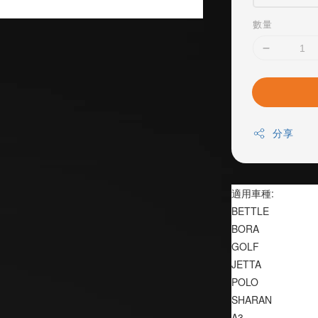
數量
分享
適用車種:
BETTLE                
BORA                   
GOLF                   
JETTA                  
POLO                   
SHARAN               
A3                       