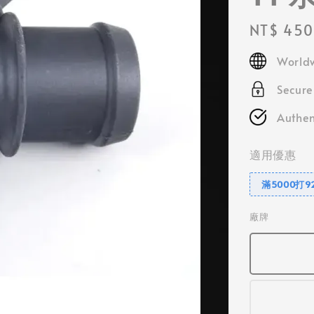
Regular
NT$ 450
price
Worldw
Secur
Authen
適用優惠
滿5000打9
廠牌