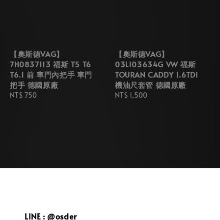
【奧斯德VAG】
【奧斯德VAG】
7H0837113 福斯 T5 T6
03L103634G VW 福斯
T6.1 前 車門內把手 車門
TOURAN CADDY 1.6TDI
把手 德國原廠
機油尺套管 德國原廠
Regular
NT$ 750
Regular
NT$ 1,500
price
price
LINE : @osder