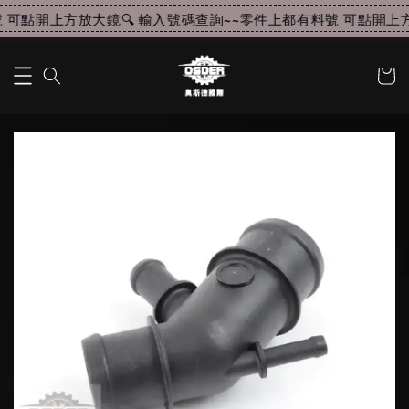
可點開上方放大鏡🔍 輸入號碼查詢~~
零件上都有料號 可點開上方放