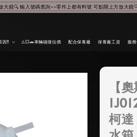
鏡🔍 輸入號碼查詢~~
零件上都有料號 可點開上方放大鏡🔍 
因‼️
⚠️💥🚗車輛碰撞估價
配合保養廠
保養廠工資
服務
【奧
1J0
柯達 
水箱