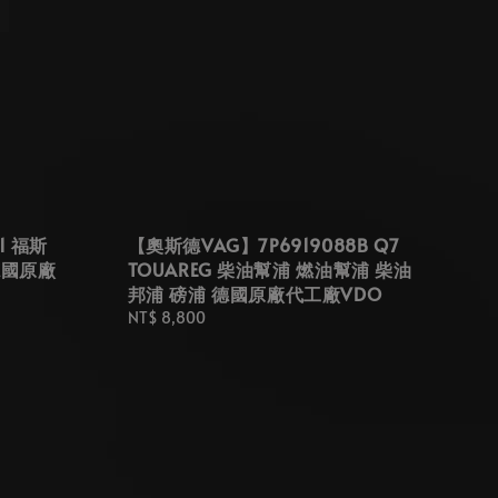
1 福斯
【奧斯德VAG】7P6919088B Q7
 德國原廠
TOUAREG 柴油幫浦 燃油幫浦 柴油
邦浦 磅浦 德國原廠代工廠VDO
Regular
NT$ 8,800
price