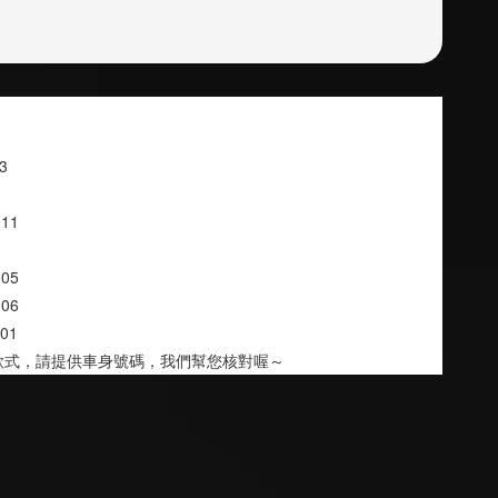
03
~11
~05
~06
~01
款式，請提供車身號碼，我們幫您核對喔～