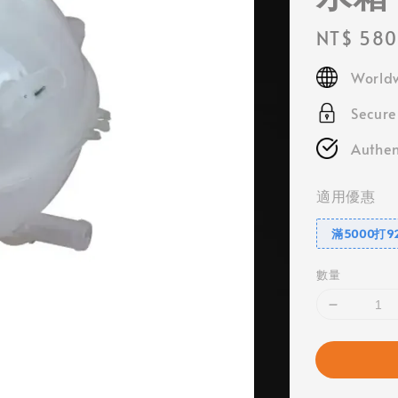
Regular
NT$ 580
price
Worldw
Secur
Authen
適用優惠
滿5000打9
數量