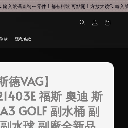
輸入號碼查詢~~
零件上都有料號 可點開上方放大鏡🔍 輸入號碼
條款
隱私條款
斯德VAG】
121403E 福斯 奧迪 斯
A3 GOLF 副水桶 副
 副水球 副廠全新品