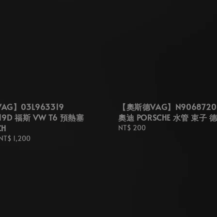
G】03L963319
【奧斯德VAG】N9068720
319D 福斯 VW T6 預熱塞
奧迪 PORSCHE 水管 束子
CH
Regular
NT$ 200
price
NT$ 1,200