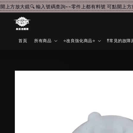
上方放大鏡🔍 輸入號碼查詢~~
零件上都有料號 可點開上方放大
首頁
所有商品
⭐改良強化商品⭐
‼️常見的故障原