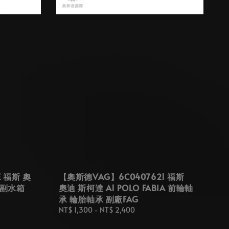
E 福斯 奧
【奧斯德VAG】6C0407621 福斯
桶 副水箱
奧迪 斯柯達 A1 POLO FABIA 前輪軸
承 輪胎軸承 副廠FAG
Regular
NT$ 1,300
-
NT$ 2,400
price