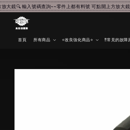
大鏡🔍 輸入號碼查詢~~
零件上都有料號 可點開上方放大鏡🔍
首頁
所有商品
⭐改良強化商品⭐
‼️常見的故障原