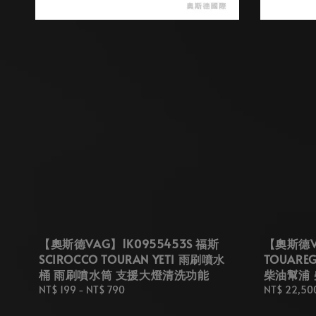
【奧斯德VAG】1K0955453S 福斯
【奧斯德VA
SCIROCCO TOURAN YETI 雨刷噴水
TOUAREG
桶 雨刷噴水筒 支援大燈清洗功能
柴油幫浦 
Regular
NT$ 199
-
NT$ 790
Regular
NT$ 22,50
price
price