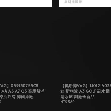
G】059130755CB
【奧斯德VAG】1J0121403
 A4 A5 A7 Q5 高壓幫浦
迪 斯柯達 A3 GOLF 副水
柴油邦浦 德國原廠
副水球 副廠全新品
0
Regular
NT$ 580
price