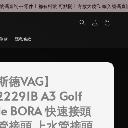
碼查詢~~
零件上都有料號 可點開上方放大鏡🔍 輸入號碼查詢~
條款
隱私條款
斯德VAG】
22291B A3 Golf
tle BORA 快速接頭
管接頭 上水管接頭