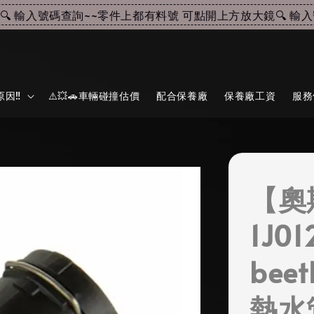
 輸入號碼查詢~~
零件上都有料號 可點開上方放大鏡🔍 輸入號
因‼️
⚠️💥🚗車輛碰撞估價
配合保養廠
保養廠工資
服務
【奧
1J01
bee
熱水