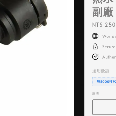
副廠
Regular
NT$ 250
price
Worldw
Secur
Authen
適用優惠
滿5000打9
廠牌