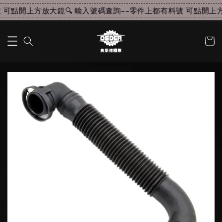
可點開上方放大鏡🔍 輸入號碼查詢~~
零件上都有料號 可點開上方放