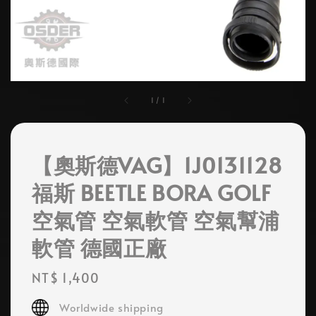
1
/
1
【奧斯德VAG】1J0131128
福斯 BEETLE BORA GOLF
空氣管 空氣軟管 空氣幫浦
軟管 德國正廠
Regular
NT$ 1,400
price
Worldwide shipping