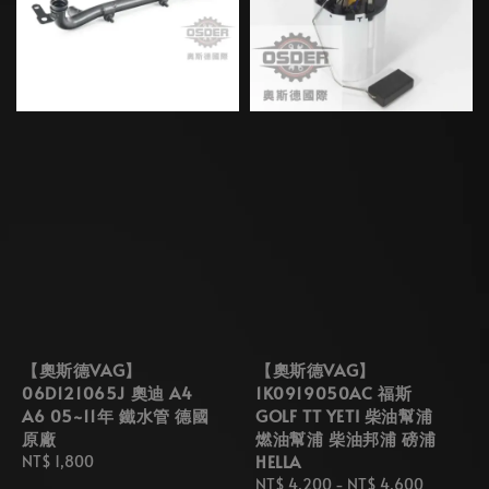
【奧斯德VAG】
【奧斯德VAG】
06D121065J 奧迪 A4
1K0919050AC 福斯
A6 05~11年 鐵水管 德國
GOLF TT YETI 柴油幫浦
原廠
燃油幫浦 柴油邦浦 磅浦
HELLA
Regular
NT$ 1,800
price
Regular
NT$ 4,200
-
NT$ 4,600