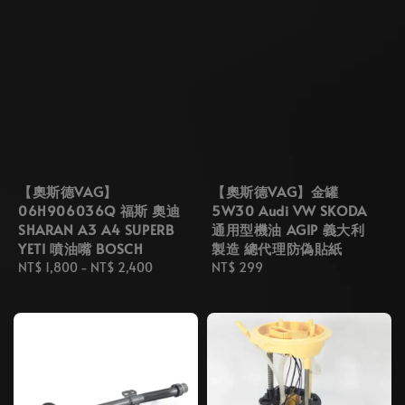
【奧斯德VAG】
【奧斯德VAG】金罐
06H906036Q 福斯 奧迪
5W30 Audi VW SKODA
SHARAN A3 A4 SUPERB
通用型機油 AGIP 義大利
YETI 噴油嘴 BOSCH
製造 總代理防偽貼紙
Regular
NT$ 1,800
-
NT$ 2,400
Regular
NT$ 299
price
price