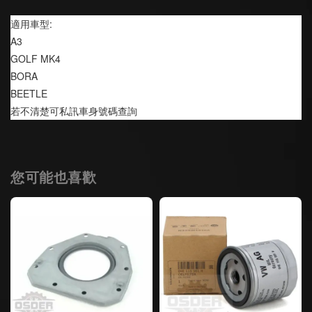
適用車型:
A3
GOLF MK4
BORA
BEETLE
若不清楚可私訊車身號碼查詢
您可能也喜歡