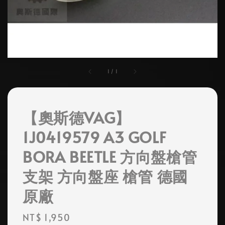
1
/
1
【奧斯德VAG】
1J0419579 A3 GOLF
BORA BEETLE 方向盤槍管
支架 方向盤座 槍管 德國
原廠
Regular
NT$ 1,950