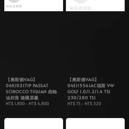
【奧斯德VAG】
【奧斯德VAG】
06K103171P PASSAT
04E115561AC福斯 VW
SCIROCCO TIGUAN 曲軸
GOLF 1.0/1.2/1.4 TSI
油封座 德國原廠
230/280 TSI
Regular
NT$ 1,800
-
NT$ 4,800
Regular
NT$ 75
-
NT$ 320
price
price