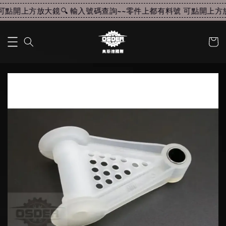
點開上方放大鏡🔍 輸入號碼查詢~~
零件上都有料號 可點開上方放大