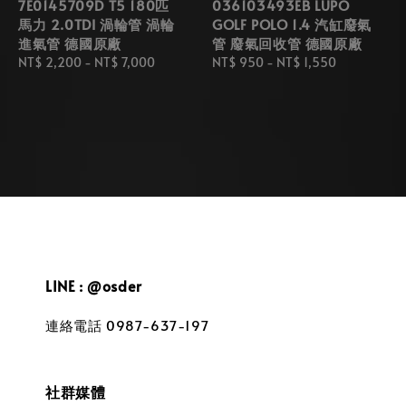
7E0145709D T5 180匹
036103493EB LUPO
馬力 2.0TDI 渦輪管 渦輪
GOLF POLO 1.4 汽缸廢氣
進氣管 德國原廠
管 廢氣回收管 德國原廠
Regular
NT$ 2,200
-
NT$ 7,000
Regular
NT$ 950
-
NT$ 1,550
price
price
LINE : @osder
連絡電話 0987-637-197
社群媒體