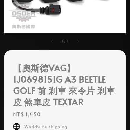
1
/
1
【奧斯德VAG】
1J0698151G A3 BEETLE
GOLF 前 剎車 來令片 剎車
皮 煞車皮 TEXTAR
Regular
NT$ 1,450
price
Worldwide shipping