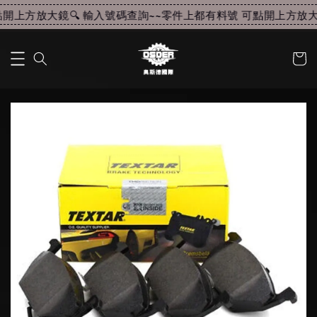
開上方放大鏡🔍 輸入號碼查詢~~
零件上都有料號 可點開上方放大鏡