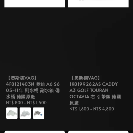
【奧斯德VAG】
【奧斯德VAG】
4F0121403N 奧迪 A6 S6
1K0199262AS CADDY
05~11年 副水桶 副水箱 備
A3 GOLF TOURAN
水桶 德國原廠
OCTAVIA 右 引擎腳 德國
原廠
Regular
NT$ 800
-
NT$ 1,500
price
Regular
NT$ 1,600
-
NT$ 4,800
price