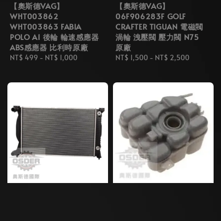
【奧斯德VAG】
【奧斯德VAG】
WHT003862
06F906283F GOLF
WHT003863 FABIA
CRAFTER TIGUAN 電磁閥
POLO A1 後輪 輪速感應器
渦輪 洩壓閥 壓力閥 N75
ABS感應器 比利時原廠
原廠
Regular
NT$ 499
-
NT$ 1,000
Regular
NT$ 1,500
-
NT$ 2,500
price
price