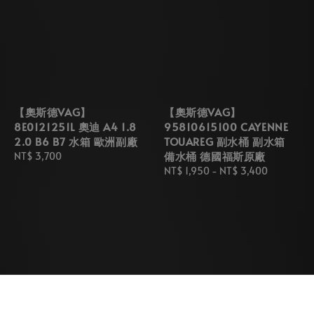
【奧斯德VAG】
【奧斯德VAG】
8E0121251L 奧迪 A4 1.8
95810615100 CAYENNE
2.0 B6 B7 水箱 歐洲副廠
TOUAREG 副水桶 副水箱
備水桶 德國福斯原廠
Regular
NT$ 3,700
price
Regular
NT$ 1,950
-
NT$ 3,400
price