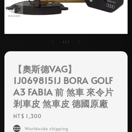
1
/
1
【奧斯德VAG】
1J0698151J BORA GOLF
A3 FABIA 前 煞車 來令片
剎車皮 煞車皮 德國原廠
Regular
NT$ 1,300
price
Worldwide shipping