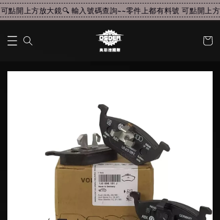
可點開上方放大鏡🔍 輸入號碼查詢~~
零件上都有料號 可點開上方放