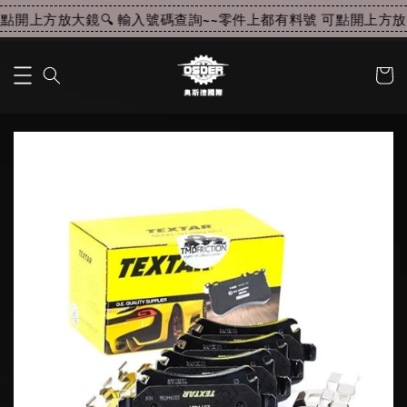
點開上方放大鏡🔍 輸入號碼查詢~~
零件上都有料號 可點開上方放大