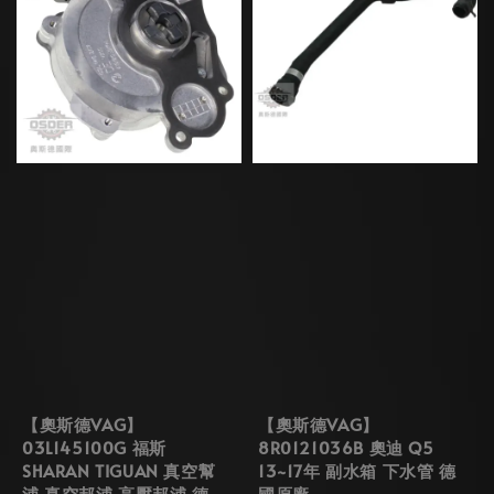
【奧斯德VAG】
【奧斯德VAG】
03L145100G 福斯
8R0121036B 奧迪 Q5
SHARAN TIGUAN 真空幫
13~17年 副水箱 下水管 德
浦 真空邦浦 高壓邦浦 德
國原廠