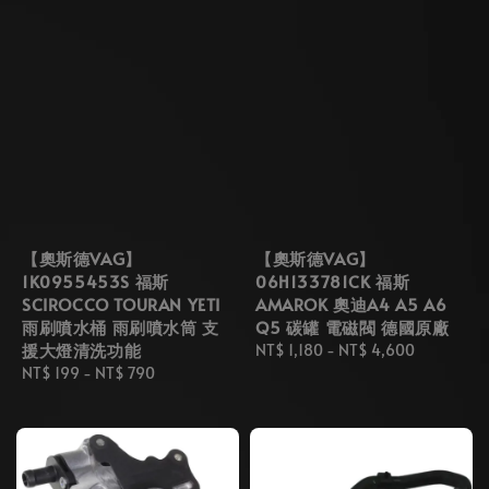
【奧斯德VAG】
【奧斯德VAG】
1K0955453S 福斯
06H133781CK 福斯
SCIROCCO TOURAN YETI
AMAROK 奧迪A4 A5 A6
雨刷噴水桶 雨刷噴水筒 支
Q5 碳罐 電磁閥 德國原廠
援大燈清洗功能
Regular
NT$ 1,180
-
NT$ 4,600
Regular
NT$ 199
-
NT$ 790
price
price