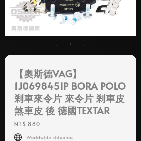
1
/
1
【奧斯德VAG】
1J0698451P BORA POLO
剎車來令片 來令片 剎車皮
煞車皮 後 德國TEXTAR
Regular
NT$ 880
price
Worldwide shipping