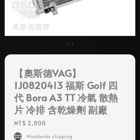
1
/
1
【奧斯德VAG】
1J0820413 福斯 Golf 四
代 Bora A3 TT 冷氣 散熱
片 冷排 含乾燥劑 副廠
Regular
NT$ 2,800
price
Worldwide shipping