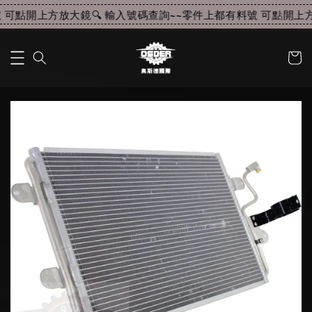
可點開上方放大鏡🔍 輸入號碼查詢~~
零件上都有料號 可點開上方放