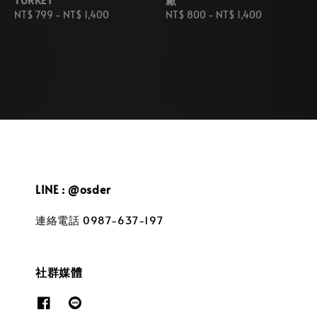
Regular
NT$ 799
-
NT$ 1,400
Regular
NT$ 800
-
NT$ 1,400
price
price
LINE : @osder
連絡電話 0987-637-197
社群媒體