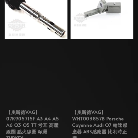
【奧斯德VAG】
【奧斯德VAG】
07K905715F A3 A4 A5
WHT003857B Porsche
A6 Q3 Q5 TT 考耳 高壓
Cayenne Audi Q7 輪速感
線圈 點火線圈 歐洲
應器 ABS感應器 比利時正
TURKEY
廠