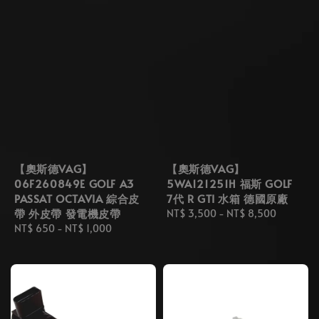
【奧斯德VAG】
【奧斯德VAG】
06F260849E GOLF A3
5WA121251H 福斯 GOLF
PASSAT OCTAVIA 綜合皮
7代 R GTI 水箱 德國原廠
帶 外皮帶 發電機皮帶
Regular
NT$ 3,500
-
NT$ 8,500
Regular
NT$ 650
-
NT$ 1,000
price
price