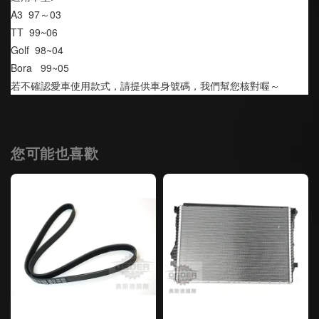
A3  97～03
TT  99~06
Golf  98~04
Bora   99~05
若不確認愛車使用款式，請提供車身號碼，我們幫您核對喔～
您可能也喜歡