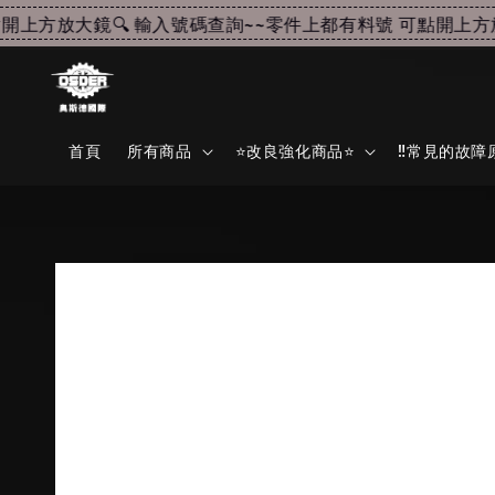
上方放大鏡🔍 輸入號碼查詢~~
零件上都有料號 可點開上方放大
首頁
所有商品
⭐改良強化商品⭐
‼️常見的故障原