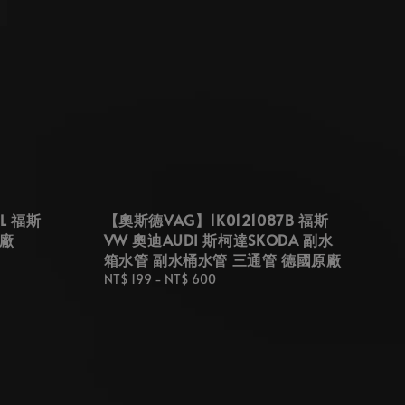
L 福斯
【奧斯德VAG】1K0121087B 福斯
原廠
VW 奧迪AUDI 斯柯達SKODA 副水
箱水管 副水桶水管 三通管 德國原廠
Regular
NT$ 199
-
NT$ 600
price