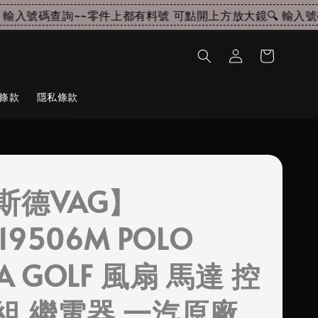
輸入號碼查詢~~
零件上都有料號 可點開上方放大鏡🔍 輸入號碼
條款
隱私條款
斯德VAG】
919506M POLO
A GOLF 風扇 馬達 控
組 繼電器 一汽原廠