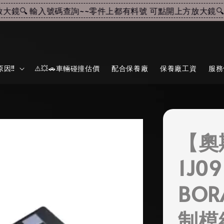
鏡🔍 輸入號碼查詢~~
零件上都有料號 可點開上方放大鏡🔍 
因‼️
⚠️💥🚗車輛碰撞估價
配合保養廠
保養廠工資
服務
【奧
1J0
BOR
制模