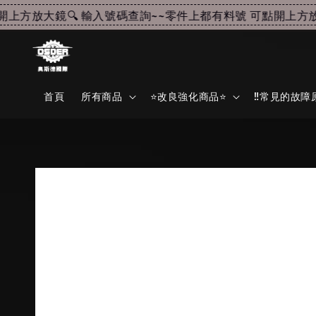
上方放大鏡🔍 輸入號碼查詢~~
零件上都有料號 可點開上方放大
首頁
所有商品
⭐改良強化商品⭐
‼️常見的故障原