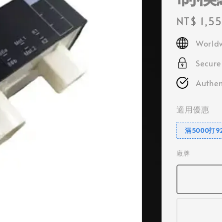
Regular
NT$ 1,5
price
Worldw
Secur
Authen
適用優惠
滿5000打9
廠牌