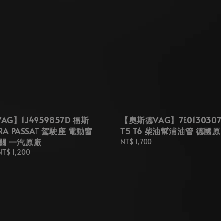
G】1J4959857D 福斯
【奧斯德VAG】7E0130307
ORA PASSAT 駕駛座 電動窗
T5 T6 柴油幫浦油管 德國
關 一汽原廠
Regular
NT$ 1,700
price
NT$ 1,200