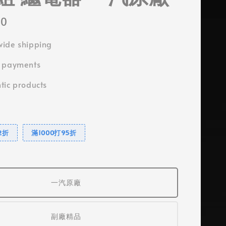
50
ide shipping
e payments
tic products
2折
滿1000打95折
一汽原廠
副廠精品