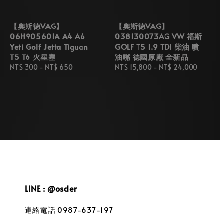
【奧斯德VAG】
【奧斯德VAG】
06H905601A A4 A6
038130073AG VW 福斯
Yeti Golf Jetta Tiguan
GOLF T5 1.9 TDI 柴油 噴
T5 T6 火星塞
油嘴 德國原廠 全新品
Regular
NT$ 300
-
NT$ 650
Regular
NT$ 15,800
-
NT$ 24,000
price
price
LINE : @osder
連絡電話 0987-637-197