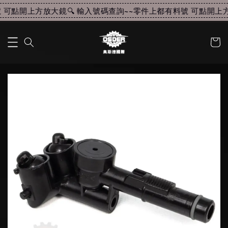
可點開上方放大鏡🔍 輸入號碼查詢~~
零件上都有料號 可點開上方放