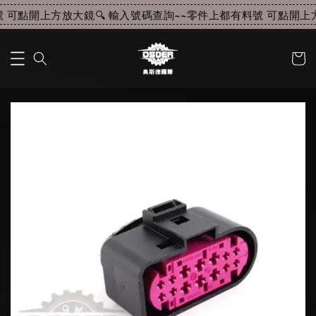
可點開上方放大鏡🔍 輸入號碼查詢~~
零件上都有料號 可點開上方