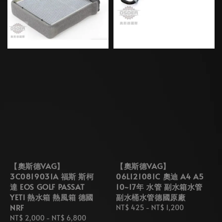
【奧斯德VAG】
【奧斯德VAG】
3C0819031A 福斯 斯柯
06L121081C 奧迪 A4 A5
達 EOS GOLF PASSAT
10~17年 水管 副水箱水管
YETI 熱水箱 熱風箱 德國
副水桶水管德國原廠
NRF
Regular
NT$ 425
-
NT$ 1,200
Regular
NT$ 2,000
-
NT$ 6,800
price