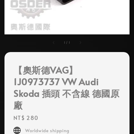
1
/
1
【奧斯德VAG】
1J0973737 VW Audi
Skoda 插頭 不含線 德國原
廠
Regular
NT$ 280
price
Worldwide shipping