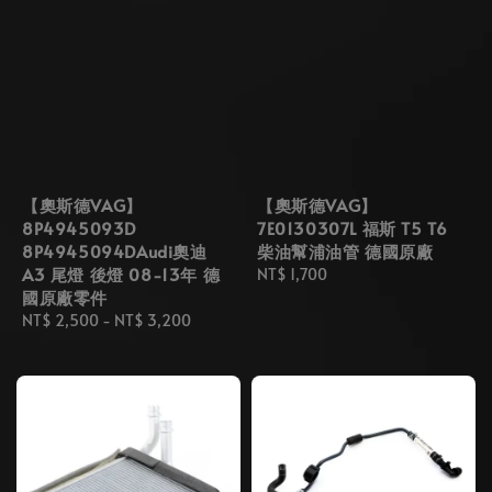
【奧斯德VAG】
【奧斯德VAG】
8P4945093D
7E0130307L 福斯 T5 T6
8P4945094DAudi奧迪
柴油幫浦油管 德國原廠
A3 尾燈 後燈 08-13年 德
Regular
NT$ 1,700
國原廠零件
price
Regular
NT$ 2,500
-
NT$ 3,200
price