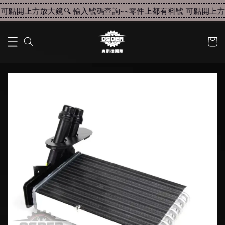
可點開上方放大鏡🔍 輸入號碼查詢~~
零件上都有料號 可點開上方放