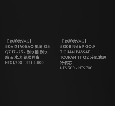
【奧斯德VAG】
【奧斯德VAG】
80A121405AQ 奧迪 Q5
5Q0819669 GOLF
Q7 17~23~ 副水桶 副水
TIGUAN PASSAT
箱 副水球 德國原廠
TOURAN TT Q2 冷氣濾網
冷氣芯
Regular
NT$ 1,200
-
NT$ 3,800
price
Regular
NT$ 300
-
NT$ 700
price