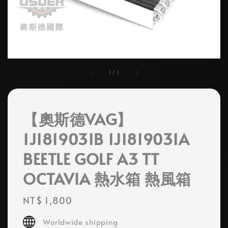
1
/
1
【奧斯德VAG】
1J1819031B 1J1819031A
BEETLE GOLF A3 TT
OCTAVIA 熱水箱 熱風箱
Regular
NT$ 1,800
price
Worldwide shipping