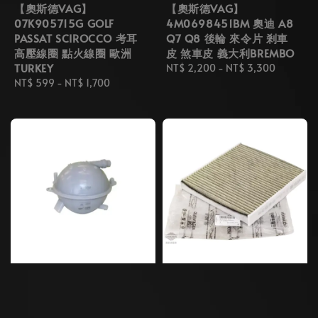
【奧斯德VAG】
【奧斯德VAG】
07K905715G GOLF
4M0698451BM 奧迪 A8
PASSAT SCIROCCO 考耳
Q7 Q8 後輪 來令片 剎車
高壓線圈 點火線圈 歐洲
皮 煞車皮 義大利BREMBO
TURKEY
Regular
NT$ 2,200
-
NT$ 3,300
Regular
NT$ 599
-
NT$ 1,700
price
price