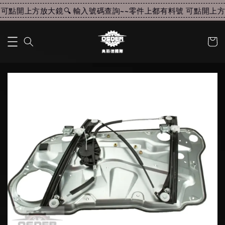
可點開上方放大鏡🔍 輸入號碼查詢~~
零件上都有料號 可點開上方放