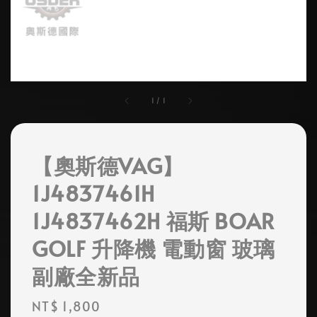
1
/
1
【奧斯德VAG】
1J4837461H
1J4837462H 福斯 BOAR
GOLF 升降機 電動窗 玻璃
副廠全新品
Regular
NT$ 1,800