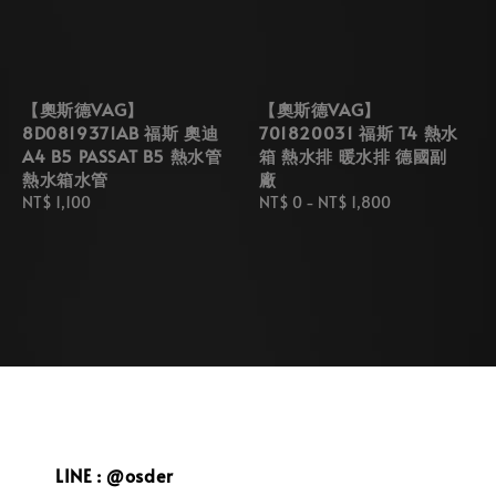
【奧斯德VAG】
【奧斯德VAG】
8D0819371AB 福斯 奧迪
701820031 福斯 T4 熱水
A4 B5 PASSAT B5 熱水管
箱 熱水排 暖水排 德國副
熱水箱水管
廠
Regular
NT$ 1,100
Regular
NT$ 0
-
NT$ 1,800
price
price
LINE : @osder