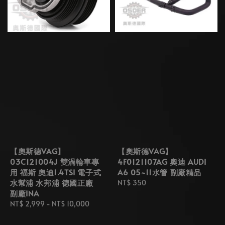
【奧斯德VAG】
【奧斯德VAG】
03C121004J 雙渦輪車專
4F0121107AG 奧迪 AUDI
用 福斯 奧迪1.4TSI 電子式
A6 05~11水管 副廠精品
水幫浦 水邦浦 德國正廠
Regular
NT$ 350
副廠INA
price
Regular
NT$ 2,999
-
NT$ 10,000
price