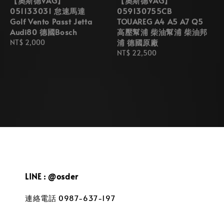
【奧斯德VAG】
【奧斯德VAG】
051133031 怠速馬達
059130755CB
Golf Vento Passt Jetta
TOUAREG A4 A5 A7 Q5
Audi80 德國Bosch
高壓幫浦 柴油幫浦 柴油邦
浦 德國原廠
Regular
NT$ 2,000
price
Regular
NT$ 22,500
price
LINE : @osder
連絡電話 0987-637-197