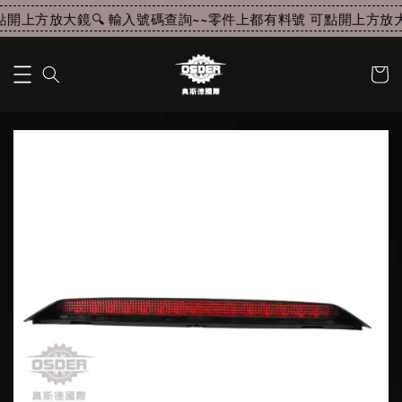
開上方放大鏡🔍 輸入號碼查詢~~
零件上都有料號 可點開上方放大鏡